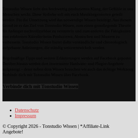
Tonstudio Wissen liebt den hochwertig produzierten Klang, der Gefühle in uns
Menschen weckt. Diese Vorliebe soll mit euch Musikbegeisterten geteilt
werden. Für die Umsetzung wird das notwendige Wissen benötigt. Aus diesem
Grund ist es das Ziel von Tonstudio Wissen, zum einen grundlegende Theorie
für Anfänger nachvollziehbar zu vermitteln und zum anderen die Fähigkeiten
von erfahrenen Künstler beim Produzieren, Abmischen und Mastern zu
verbessern. Tonstudio Wissen bietet dafür verständliche und chronologisch
aufgebaute Anleitungen, die ständig weiterentwickelt werden.
Regelmäßige Tipps und weitere Erläuterungen werden auf Facebook gepostet.
Darüber hinaus werden dort interessante Hardware- und Plugin-Angebote
aufgezeigt – denn neben dem Wissen brauchen wir auch das richtige Werkzeug.
Verbinde dich mit Tonstudio Wissen über Facebook.
Verbinde dich mit Tonstudio Wissen
Datenschutz
Impressum
© Copyright 2026 - Tonstudio Wissen | *Affiliate-Link
Angebote!