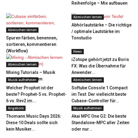
Reihenfolge – Mix aufbauen
Abmischen lernen
Abhörlautstärke – Die richtige
Abmischen lernen
/ optimale Lautstärke im
Spuren färben, benennen,
Tonstudio
sortieren, kommentieren
(Workflow)
News
iZotope gehört jetzt zu Boris
Abmischen lernen
FX: Was die Übernahme für
Mixing Tutorials – Musik
Anwender...
abmischen lernen
Musik aufnehmen
Abmischen lernen
Welcher Prophet ist der
Softube Console 1 Compact
beste? Prophet-5 vs. Prophet-
im Test: Der vielleicht beste
6 vs. Rev2 im...
Cubase-Controller für...
Angebote
Musik aufnehmen
Thomann Music Days 2026:
Akai MPC One G2: Die beste
Diese 10 Deals sollte sich
Standalone-MPC aller Zeiten
kein Musiker...
oder nur...