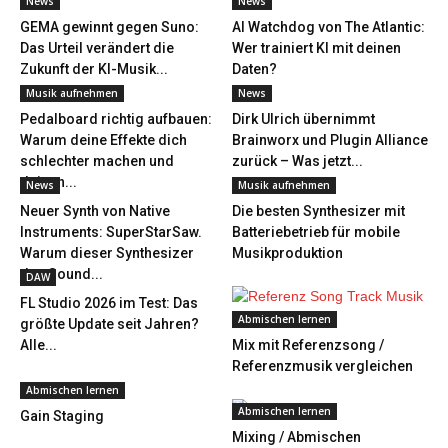
News
News
GEMA gewinnt gegen Suno:
AI Watchdog von The Atlantic:
Das Urteil verändert die
Wer trainiert KI mit deinen
Zukunft der KI-Musik...
Daten?
Musik aufnehmen
News
Pedalboard richtig aufbauen:
Dirk Ulrich übernimmt
Warum deine Effekte dich
Brainworx und Plugin Alliance
schlechter machen und
zurück – Was jetzt...
deinen...
News
Musik aufnehmen
Neuer Synth von Native
Die besten Synthesizer mit
Instruments: SuperStarSaw.
Batteriebetrieb für mobile
Warum dieser Synthesizer
Musikproduktion
den Sound...
DAW
FL Studio 2026 im Test: Das
Abmischen lernen
größte Update seit Jahren?
Alle...
Mix mit Referenzsong /
Referenzmusik vergleichen
Abmischen lernen
Abmischen lernen
Gain Staging
Mixing / Abmischen