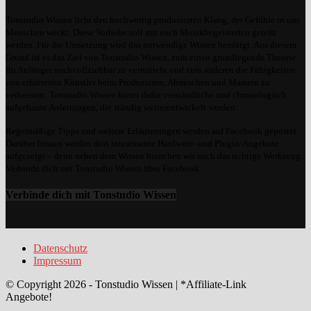
Tonstudio Wissen liebt den hochwertig produzierten Klang, der Gefühle in uns
Menschen weckt. Diese Vorliebe soll mit euch Musikbegeisterten geteilt
werden. Für die Umsetzung wird das notwendige Wissen benötigt. Aus diesem
Grund ist es das Ziel von Tonstudio Wissen, zum einen grundlegende Theorie
für Anfänger nachvollziehbar zu vermitteln und zum anderen die Fähigkeiten
von erfahrenen Künstler beim Produzieren, Abmischen und Mastern zu
verbessern. Tonstudio Wissen bietet dafür verständliche und chronologisch
aufgebaute Anleitungen, die ständig weiterentwickelt werden.
Regelmäßige Tipps und weitere Erläuterungen werden auf Facebook gepostet.
Darüber hinaus werden dort interessante Hardware- und Plugin-Angebote
aufgezeigt – denn neben dem Wissen brauchen wir auch das richtige Werkzeug.
Verbinde dich mit Tonstudio Wissen über Facebook.
Verbinde dich mit Tonstudio Wissen
Datenschutz
Impressum
© Copyright 2026 - Tonstudio Wissen | *Affiliate-Link
Angebote!