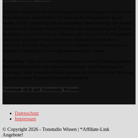
Tonstudio Wissen liebt den hochwertig produzierten Klang, der Gefühle in uns
Menschen weckt. Diese Vorliebe soll mit euch Musikbegeisterten geteilt
werden. Für die Umsetzung wird das notwendige Wissen benötigt. Aus diesem
Grund ist es das Ziel von Tonstudio Wissen, zum einen grundlegende Theorie
für Anfänger nachvollziehbar zu vermitteln und zum anderen die Fähigkeiten
von erfahrenen Künstler beim Produzieren, Abmischen und Mastern zu
verbessern. Tonstudio Wissen bietet dafür verständliche und chronologisch
aufgebaute Anleitungen, die ständig weiterentwickelt werden.
Regelmäßige Tipps und weitere Erläuterungen werden auf Facebook gepostet.
Darüber hinaus werden dort interessante Hardware- und Plugin-Angebote
aufgezeigt – denn neben dem Wissen brauchen wir auch das richtige Werkzeug.
Verbinde dich mit Tonstudio Wissen über Facebook.
Verbinde dich mit Tonstudio Wissen
Datenschutz
Impressum
© Copyright 2026 - Tonstudio Wissen | *Affiliate-Link
Angebote!