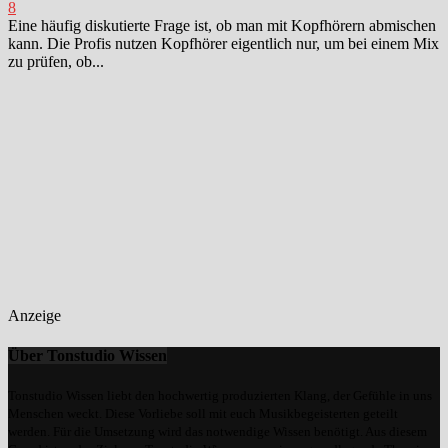
8
Eine häufig diskutierte Frage ist, ob man mit Kopfhörern abmischen
kann. Die Profis nutzen Kopfhörer eigentlich nur, um bei einem Mix
zu prüfen, ob...
Anzeige
Über Tonstudio Wissen
Tonstudio Wissen liebt den hochwertig produzierten Klang, der Gefühle in uns
Menschen weckt. Diese Vorliebe soll mit euch Musikbegeisterten geteilt
werden. Für die Umsetzung wird das notwendige Wissen benötigt. Aus diesem