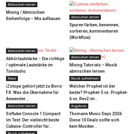
Abmischen lernen
Mixing / Abmischen
Abmischen lernen
Reihenfolge – Mix aufbauen
Spuren färben, benennen,
sortieren, kommentieren
(Workflow)
Abmischen lernen
Abmischen lernen
Abhörlautstärke – Die richtige
/ optimale Lautstärke im
Mixing Tutorials – Musik
Tonstudio
abmischen lernen
News
Musik aufnehmen
iZotope gehört jetzt zu Boris
Welcher Prophet ist der
FX: Was die Übernahme für
beste? Prophet-5 vs. Prophet-
Anwender...
6 vs. Rev2 im...
Abmischen lernen
Angebote
Softube Console 1 Compact
Thomann Music Days 2026:
im Test: Der vielleicht beste
Diese 10 Deals sollte sich
Cubase-Controller für...
kein Musiker...
Musik aufnehmen