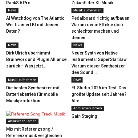
RackS 6 Pro...
Zukunft der KI-Musik...
News
Musik aufnehmen
AI Watchdog von The Atlantic:
Pedalboard richtig aufbauen:
Wer trainiert KI mit deinen
Warum deine Effekte dich
Daten?
schlechter machen und
deinen...
News
News
Dirk Ulrich übernimmt
Neuer Synth von Native
Brainworx und Plugin Alliance
Instruments: SuperStarSaw.
zurück – Was jetzt...
Warum dieser Synthesizer
den Sound...
Musik aufnehmen
DAW
Die besten Synthesizer mit
FL Studio 2026 im Test: Das
Batteriebetrieb für mobile
größte Update seit Jahren?
Musikproduktion
Alle...
Abmischen lernen
Gain Staging
Abmischen lernen
Mix mit Referenzsong /
Referenzmusik vergleichen