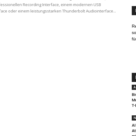
essionellen Recording Interface, einem modernen USB
face oder einem leistungsstarken Thunderbolt Audiointerface...
R
so
fü
A
Bi
Mu
T-
N
AI
At