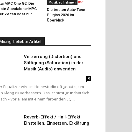
Musik aufnehmen
ai MPC One G2: Die
ste Standalone-MPC
Die besten Auto-Tune
ler Zeiten oder nur...
Plugins 2026 im
Überblick
Mixing: beliebte Artikel
Verzerrung (Distortion) und
Sättigung (Saturation) in der
Musik (Audio) anwenden
0
r Equalizer wird im Homestudio oft genutzt, um
n Klang zu verbessern. Das ist nicht grundsätzlich
lsch – vor allem mit einem färbenden EQ....
Reverb-Effekt / Hall-Effekt:
Einstellen, Einsetzen, Erklärung