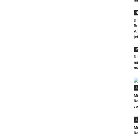
mi
N
Di
Br
Al
je
M
Di
mi
mo
A
Mi
R
ve
A
Mi
Re