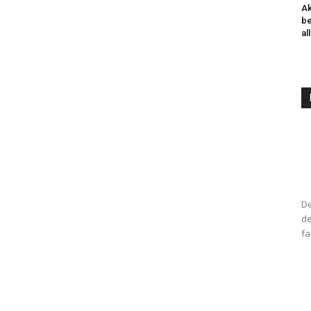
Ak
be
al
De
de
fa