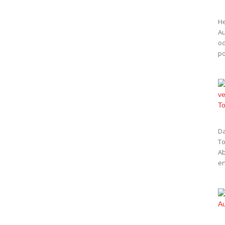
He
Au
od
po
Da
To
Ab
en