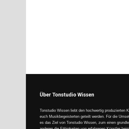
Über Tonstudio Wissen
Tonstudio Wissen liebt den hochwertig produzierten K
euch Musikbegeisterten geteilt werden. Für die Umse
es das Ziel von Tonstudio Wissen, zum einen grundle
anderen die Fähigkeiten von erfahrenen Künstler be