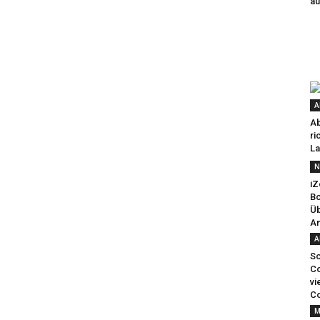
au
A
Ab
ri
La
N
iZ
Bo
Üb
An
A
So
Co
vi
Co
M