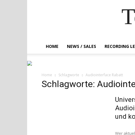
T
HOME
NEWS / SALES
RECORDING L
Home
Schlagworte
Audiointerface Rabatt
Schlagworte: Audioint
Univer
Audioi
und ko
Wer aktuel