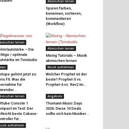
fbauen
Abmischen lernen
Spuren färben,
benennen, sortieren,
kommentieren
(Workflow)
bmischen lernen
Abmischen lernen
hörlautstärke – Die
chtige / optimale
Mixing Tutorials – Musik
utstärke im Tonstudio
abmischen lernen
ews
Musik aufnehmen
otope gehört jetzt zu
Welcher Prophet ist der
ris FX: Was die
beste? Prophet-5 vs.
ernahme für
Prophet-6 vs. Rev2 im...
wender...
bmischen lernen
Angebote
ftube Console 1
Thomann Music Days
mpact im Test: Der
2026: Diese 10 Deals
elleicht beste Cubase-
sollte sich kein Musiker...
ntroller für...
usik aufnehmen