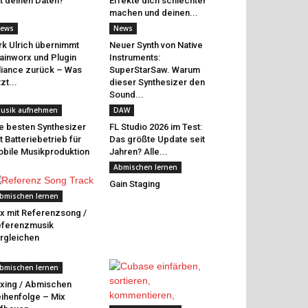
t deinen Daten?
Effekte dich schlechter
machen und deinen...
ews
News
rk Ulrich übernimmt
Neuer Synth von Native
ainworx und Plugin
Instruments:
liance zurück – Was
SuperStarSaw. Warum
tzt...
dieser Synthesizer den
Sound...
usik aufnehmen
DAW
e besten Synthesizer
FL Studio 2026 im Test:
t Batteriebetrieb für
Das größte Update seit
bile Musikproduktion
Jahren? Alle...
Abmischen lernen
Gain Staging
bmischen lernen
x mit Referenzsong /
eferenzmusik
rgleichen
bmischen lernen
xing / Abmischen
ihenfolge – Mix