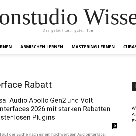
onstudio Wiss
Das gehört zum guten Ton
ERNEN
ABMISCHEN LERNEN
MASTERING LERNEN
CUBA
erface Rabatt
sal Audio Apollo Gen2 und Volt
nterfaces 2026 mit starken Rabatten
We
Ab
stenlosen Plugins
E
0
l auf der Suche nach einem hochwertigen Audiointerface,