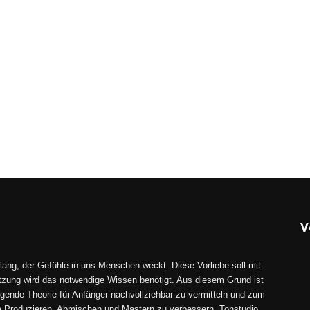
V
lang, der Gefühle in uns Menschen weckt. Diese Vorliebe soll mit
tzung wird das notwendige Wissen benötigt. Aus diesem Grund ist
gende Theorie für Anfänger nachvollziehbar zu vermitteln und zum
im Produzieren, Abmischen und Mastern zu verbessern. Tonstudio