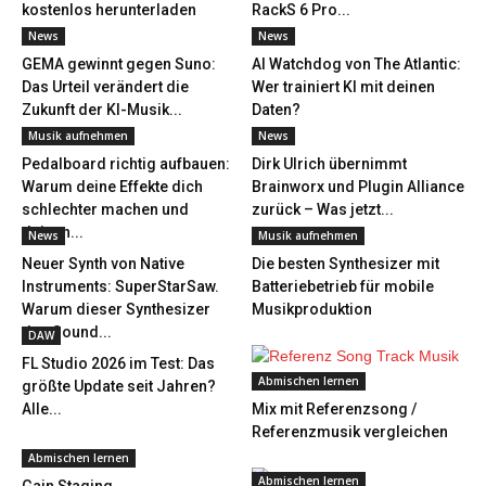
kostenlos herunterladen
RackS 6 Pro...
News
News
GEMA gewinnt gegen Suno:
AI Watchdog von The Atlantic:
Das Urteil verändert die
Wer trainiert KI mit deinen
Zukunft der KI-Musik...
Daten?
Musik aufnehmen
News
Pedalboard richtig aufbauen:
Dirk Ulrich übernimmt
Warum deine Effekte dich
Brainworx und Plugin Alliance
schlechter machen und
zurück – Was jetzt...
deinen...
News
Musik aufnehmen
Neuer Synth von Native
Die besten Synthesizer mit
Instruments: SuperStarSaw.
Batteriebetrieb für mobile
Warum dieser Synthesizer
Musikproduktion
den Sound...
DAW
FL Studio 2026 im Test: Das
Abmischen lernen
größte Update seit Jahren?
Alle...
Mix mit Referenzsong /
Referenzmusik vergleichen
Abmischen lernen
Abmischen lernen