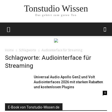
Tonstudio Wissen
Das gehört zum guten Ton
Home
Schlagworte
Audiointerface für Streaming
Schlagworte: Audiointerface für
Streaming
Universal Audio Apollo Gen2 und Volt
Audiointerfaces 2026 mit starken Rabatten
und kostenlosen Plugins
0
E-Book von Tonstudio-Wissen.de