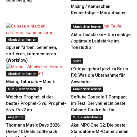
Gain Staging
Mixing / Abmischen
Reihenfolge – Mix aufbauen
Abmischen lernen
Abhörlautstärke – Die richtige
Abmischen lernen
/ optimale Lautstärke im
Spuren färben, benennen,
Tonstudio
sortieren, kommentieren
(Workflow)
News
iZotope gehört jetzt zu Boris
Abmischen lernen
FX: Was die Übernahme für
Mixing Tutorials – Musik
Anwender...
abmischen lernen
Musik aufnehmen
Abmischen lernen
Welcher Prophet ist der
Softube Console 1 Compact
beste? Prophet-5 vs. Prophet-
im Test: Der vielleicht beste
6 vs. Rev2 im...
Cubase-Controller für...
Angebote
Musik aufnehmen
Thomann Music Days 2026:
Akai MPC One G2: Die beste
Diese 10 Deals sollte sich
Standalone-MPC aller Zeiten