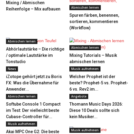
Mixing / Abmischen
Abmischen lernen
Reihenfolge – Mix aufbauen
Spuren färben, benennen,
sortieren, kommentieren
(Workflow)
Abmischen lernen
Abmischen lernen
Abhörlautstärke – Die richtige
/ optimale Lautstärke im
Mixing Tutorials – Musik
Tonstudio
abmischen lernen
News
Musik aufnehmen
iZotope gehört jetzt zu Boris
Welcher Prophet ist der
FX: Was die Übernahme für
beste? Prophet-5 vs. Prophet-
Anwender...
6 vs. Rev2 im...
Abmischen lernen
Angebote
Softube Console 1 Compact
Thomann Music Days 2026:
im Test: Der vielleicht beste
Diese 10 Deals sollte sich
Cubase-Controller für...
kein Musiker...
Musik aufnehmen
Musik aufnehmen
Akai MPC One G2: Die beste