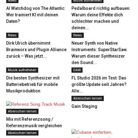
News
Musik aufnehmen
AI Watchdog von The Atlantic:
Pedalboard richtig aufbauen:
Wer trainiert KI mit deinen
Warum deine Effekte dich
Daten?
schlechter machen und
deinen...
News
News
Dirk Ulrich übernimmt
Neuer Synth von Native
Brainworx und Plugin Alliance
Instruments: SuperStarSaw.
zurück – Was jetzt...
Warum dieser Synthesizer
den Sound...
Musik aufnehmen
DAW
Die besten Synthesizer mit
FL Studio 2026 im Test: Das
Batteriebetrieb für mobile
größte Update seit Jahren?
Musikproduktion
Alle...
Abmischen lernen
Gain Staging
Abmischen lernen
Mix mit Referenzsong /
Referenzmusik vergleichen
Abmischen lernen