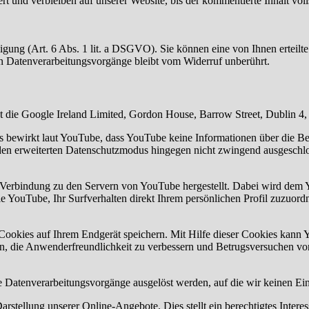
und verbleiben auf unserer Website, bis der kommentierte Inhalt voll
ung (Art. 6 Abs. 1 lit. a DSGVO). Sie können eine von Ihnen erteilte 
ten Datenverarbeitungsvorgänge bleibt vom Widerruf unberührt.
t die Google Ireland Limited, Gordon House, Barrow Street, Dublin 4, 
ewirkt laut YouTube, dass YouTube keine Informationen über die Besuc
en erweiterten Datenschutzmodus hingegen nicht zwingend ausgeschlos
 Verbindung zu den Servern von YouTube hergestellt. Dabei wird dem Y
 YouTube, Ihr Surfverhalten direkt Ihrem persönlichen Profil zuzuord
ookies auf Ihrem Endgerät speichern. Mit Hilfe dieser Cookies kann 
en, die Anwenderfreundlichkeit zu verbessern und Betrugsversuchen vo
Datenverarbeitungsvorgänge ausgelöst werden, auf die wir keinen Ein
stellung unserer Online-Angebote. Dies stellt ein berechtigtes Interes