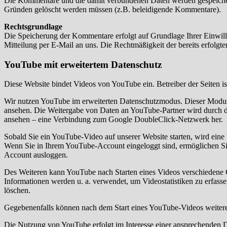
Die Kommentare und die damit verbundenen Daten werden gespeichert 
Gründen gelöscht werden müssen (z.B. beleidigende Kommentare).
Rechtsgrundlage
Die Speicherung der Kommentare erfolgt auf Grundlage Ihrer Einwillig
Mitteilung per E-Mail an uns. Die Rechtmäßigkeit der bereits erfolg
YouTube mit erweitertem Datenschutz
Diese Website bindet Videos von YouTube ein. Betreiber der Seiten is
Wir nutzen YouTube im erweiterten Datenschutzmodus. Dieser Modus b
ansehen. Die Weitergabe von Daten an YouTube-Partner wird durch d
ansehen – eine Verbindung zum Google DoubleClick-Netzwerk her.
Sobald Sie ein YouTube-Video auf unserer Website starten, wird eine
Wenn Sie in Ihrem YouTube-Account eingeloggt sind, ermöglichen Sie
Account ausloggen.
Des Weiteren kann YouTube nach Starten eines Videos verschiedene C
Informationen werden u. a. verwendet, um Videostatistiken zu erfass
löschen.
Gegebenenfalls können nach dem Start eines YouTube-Videos weitere 
Die Nutzung von YouTube erfolgt im Interesse einer ansprechenden Dar