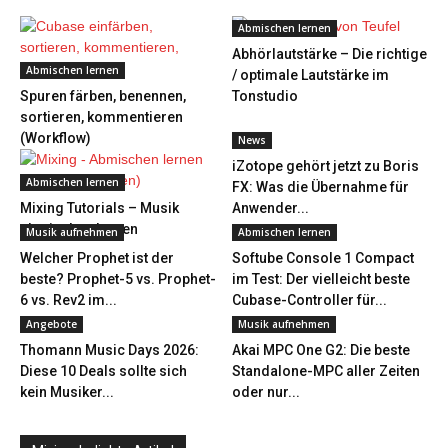
Abmischen lernen
Abhörlautstärke – Die richtige
Abmischen lernen
/ optimale Lautstärke im
Spuren färben, benennen,
Tonstudio
sortieren, kommentieren
(Workflow)
News
iZotope gehört jetzt zu Boris
Abmischen lernen
FX: Was die Übernahme für
Mixing Tutorials – Musik
Anwender...
abmischen lernen
Musik aufnehmen
Abmischen lernen
Welcher Prophet ist der
Softube Console 1 Compact
beste? Prophet-5 vs. Prophet-
im Test: Der vielleicht beste
6 vs. Rev2 im...
Cubase-Controller für...
Angebote
Musik aufnehmen
Thomann Music Days 2026:
Akai MPC One G2: Die beste
Diese 10 Deals sollte sich
Standalone-MPC aller Zeiten
kein Musiker...
oder nur...