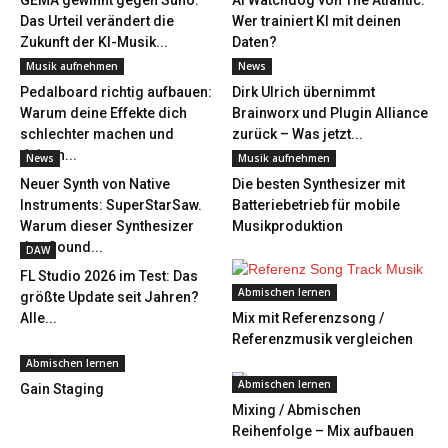
GEMA gewinnt gegen Suno:
AI Watchdog von The Atlantic:
Das Urteil verändert die
Wer trainiert KI mit deinen
Zukunft der KI-Musik...
Daten?
Musik aufnehmen
News
Pedalboard richtig aufbauen:
Dirk Ulrich übernimmt
Warum deine Effekte dich
Brainworx und Plugin Alliance
schlechter machen und
zurück – Was jetzt...
deinen...
News
Musik aufnehmen
Neuer Synth von Native
Die besten Synthesizer mit
Instruments: SuperStarSaw.
Batteriebetrieb für mobile
Warum dieser Synthesizer
Musikproduktion
den Sound...
DAW
FL Studio 2026 im Test: Das
Abmischen lernen
größte Update seit Jahren?
Alle...
Mix mit Referenzsong /
Referenzmusik vergleichen
Abmischen lernen
Abmischen lernen
Gain Staging
Mixing / Abmischen
Reihenfolge – Mix aufbauen