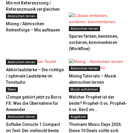
Mix mit Referenzsong /
Referenzmusik vergleichen
Abmischen lernen
Mixing / Abmischen
Abmischen lernen
Reihenfolge – Mix aufbauen
Spuren färben, benennen,
sortieren, kommentieren
(Workflow)
Abmischen lernen
Abmischen lernen
Abhörlautstärke – Die richtige
/ optimale Lautstärke im
Mixing Tutorials – Musik
Tonstudio
abmischen lernen
News
Musik aufnehmen
iZotope gehört jetzt zu Boris
Welcher Prophet ist der
FX: Was die Übernahme für
beste? Prophet-5 vs. Prophet-
Anwender...
6 vs. Rev2 im...
Abmischen lernen
Angebote
Softube Console 1 Compact
Thomann Music Days 2026:
im Test: Der vielleicht beste
Diese 10 Deals sollte sich