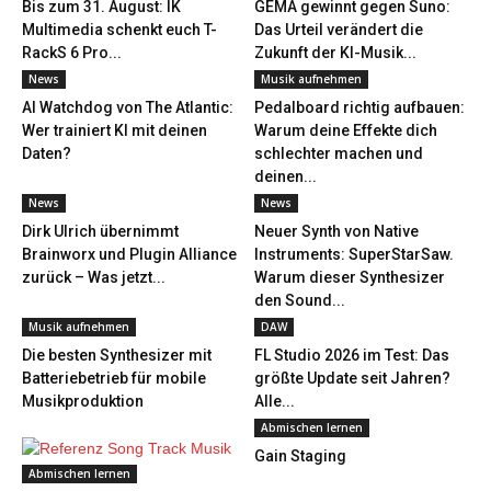
Bis zum 31. August: IK
GEMA gewinnt gegen Suno:
Multimedia schenkt euch T-
Das Urteil verändert die
RackS 6 Pro...
Zukunft der KI-Musik...
News
Musik aufnehmen
AI Watchdog von The Atlantic:
Pedalboard richtig aufbauen:
Wer trainiert KI mit deinen
Warum deine Effekte dich
Daten?
schlechter machen und
deinen...
News
News
Dirk Ulrich übernimmt
Neuer Synth von Native
Brainworx und Plugin Alliance
Instruments: SuperStarSaw.
zurück – Was jetzt...
Warum dieser Synthesizer
den Sound...
Musik aufnehmen
DAW
Die besten Synthesizer mit
FL Studio 2026 im Test: Das
Batteriebetrieb für mobile
größte Update seit Jahren?
Musikproduktion
Alle...
Abmischen lernen
Gain Staging
Abmischen lernen