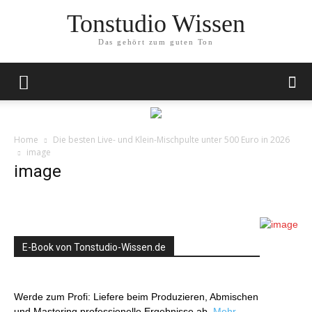
Tonstudio Wissen
Das gehört zum guten Ton
Home
Die besten Live- und Klein-Mischpulte unter 500 Euro in 2026
image
image
E-Book von Tonstudio-Wissen.de
Werde zum Profi: Liefere beim Produzieren, Abmischen
und Mastering professionelle Ergebnisse ab.
Mehr