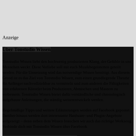
Anzeige
Über Tonstudio Wissen
Tonstudio Wissen liebt den hochwertig produzierten Klang, der Gefühle in uns
Menschen weckt. Diese Vorliebe soll mit euch Musikbegeisterten geteilt
werden. Für die Umsetzung wird das notwendige Wissen benötigt. Aus diesem
Grund ist es das Ziel von Tonstudio Wissen, zum einen grundlegende Theorie
für Anfänger nachvollziehbar zu vermitteln und zum anderen die Fähigkeiten
von erfahrenen Künstler beim Produzieren, Abmischen und Mastern zu
verbessern. Tonstudio Wissen bietet dafür verständliche und chronologisch
aufgebaute Anleitungen, die ständig weiterentwickelt werden.
Regelmäßige Tipps und weitere Erläuterungen werden auf Facebook gepostet.
Darüber hinaus werden dort interessante Hardware- und Plugin-Angebote
aufgezeigt – denn neben dem Wissen brauchen wir auch das richtige Werkzeug.
Verbinde dich mit Tonstudio Wissen über Facebook.