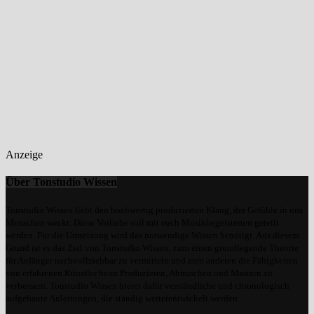
Anzeige
Über Tonstudio Wissen
Tonstudio Wissen liebt den hochwertig produzierten Klang, der Gefühle in uns
Menschen weckt. Diese Vorliebe soll mit euch Musikbegeisterten geteilt
werden. Für die Umsetzung wird das notwendige Wissen benötigt. Aus diesem
Grund ist es das Ziel von Tonstudio Wissen, zum einen grundlegende Theorie
für Anfänger nachvollziehbar zu vermitteln und zum anderen die Fähigkeiten
von erfahrenen Künstler beim Produzieren, Abmischen und Mastern zu
verbessern. Tonstudio Wissen bietet dafür verständliche und chronologisch
aufgebaute Anleitungen, die ständig weiterentwickelt werden.