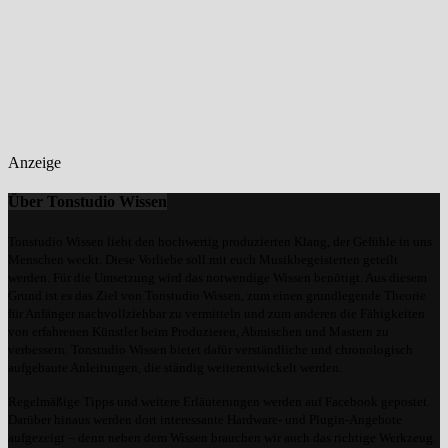
Anzeige
Über Tonstudio Wissen
Tonstudio Wissen liebt den hochwertig produzierten Klang, der Gefühle in uns
Menschen weckt. Diese Vorliebe soll mit euch Musikbegeisterten geteilt
werden. Für die Umsetzung wird das notwendige Wissen benötigt. Aus diesem
Grund ist es das Ziel von Tonstudio Wissen, zum einen grundlegende Theorie
für Anfänger nachvollziehbar zu vermitteln und zum anderen die Fähigkeiten
von erfahrenen Künstler beim Produzieren, Abmischen und Mastern zu
verbessern. Tonstudio Wissen bietet dafür verständliche und chronologisch
aufgebaute Anleitungen, die ständig weiterentwickelt werden.
Regelmäßige Tipps und weitere Erläuterungen werden auf Facebook gepostet.
Darüber hinaus werden dort interessante Hardware- und Plugin-Angebote
aufgezeigt – denn neben dem Wissen brauchen wir auch das richtige Werkzeug.