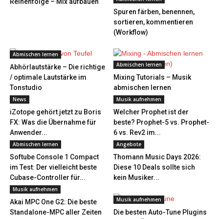
Reihenfolge – Mix aufbauen
Spuren färben, benennen,
sortieren, kommentieren
(Workflow)
Abmischen lernen
Abmischen lernen
Abhörlautstärke – Die richtige
/ optimale Lautstärke im
Mixing Tutorials – Musik
Tonstudio
abmischen lernen
News
Musik aufnehmen
iZotope gehört jetzt zu Boris
Welcher Prophet ist der
FX: Was die Übernahme für
beste? Prophet-5 vs. Prophet-
Anwender...
6 vs. Rev2 im...
Abmischen lernen
Angebote
Softube Console 1 Compact
Thomann Music Days 2026:
im Test: Der vielleicht beste
Diese 10 Deals sollte sich
Cubase-Controller für...
kein Musiker...
Musik aufnehmen
Musik aufnehmen
Akai MPC One G2: Die beste
Standalone-MPC aller Zeiten
Die besten Auto-Tune Plugins