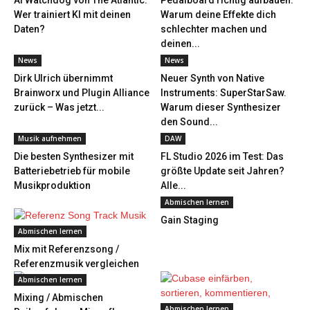
AI Watchdog von The Atlantic:
Pedalboard richtig aufbauen:
Wer trainiert KI mit deinen
Warum deine Effekte dich
Daten?
schlechter machen und
deinen...
News
News
Dirk Ulrich übernimmt
Neuer Synth von Native
Brainworx und Plugin Alliance
Instruments: SuperStarSaw.
zurück – Was jetzt...
Warum dieser Synthesizer
den Sound...
Musik aufnehmen
DAW
Die besten Synthesizer mit
FL Studio 2026 im Test: Das
Batteriebetrieb für mobile
größte Update seit Jahren?
Musikproduktion
Alle...
Abmischen lernen
Gain Staging
Abmischen lernen
Mix mit Referenzsong /
Referenzmusik vergleichen
Abmischen lernen
Mixing / Abmischen
Abmischen lernen