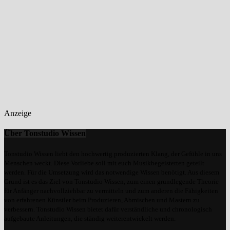
Anzeige
Über Tonstudio Wissen
Tonstudio Wissen liebt den hochwertig produzierten Klang, der Gefühle in uns
Menschen weckt. Diese Vorliebe soll mit euch Musikbegeisterten geteilt
werden. Für die Umsetzung wird das notwendige Wissen benötigt. Aus diesem
Grund ist es das Ziel von Tonstudio Wissen, zum einen grundlegende Theorie
für Anfänger nachvollziehbar zu vermitteln und zum anderen die Fähigkeiten
von erfahrenen Künstler beim Produzieren, Abmischen und Mastern zu
verbessern. Tonstudio Wissen bietet dafür verständliche und chronologisch
aufgebaute Anleitungen, die ständig weiterentwickelt werden.