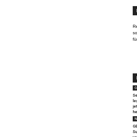
R
so
fü
C
Se
le
je
he
N
G
Su