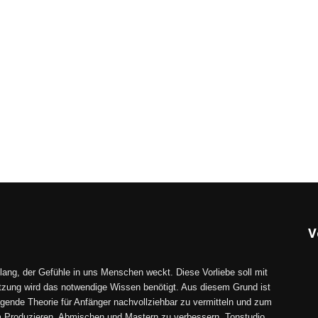
V
lang, der Gefühle in uns Menschen weckt. Diese Vorliebe soll mit
tzung wird das notwendige Wissen benötigt. Aus diesem Grund ist
gende Theorie für Anfänger nachvollziehbar zu vermitteln und zum
im Produzieren, Abmischen und Mastern zu verbessern. Tonstudio