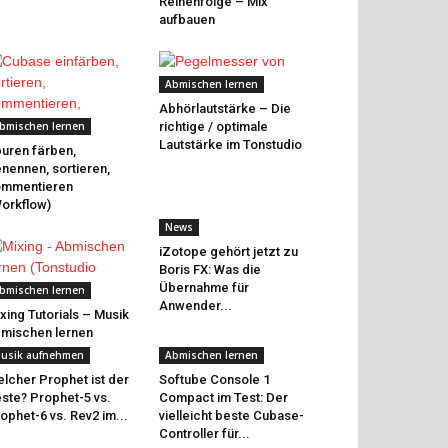
Reihenfolge – Mix
aufbauen
Abmischen lernen
Abhörlautstärke – Die
bmischen lernen
richtige / optimale
Lautstärke im Tonstudio
uren färben,
nennen, sortieren,
ommentieren
orkflow)
News
iZotope gehört jetzt zu
Boris FX: Was die
Übernahme für
bmischen lernen
Anwender...
xing Tutorials – Musik
mischen lernen
usik aufnehmen
Abmischen lernen
lcher Prophet ist der
Softube Console 1
ste? Prophet-5 vs.
Compact im Test: Der
ophet-6 vs. Rev2 im...
vielleicht beste Cubase-
Controller für...