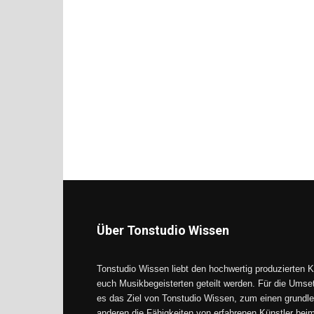
Über Tonstudio Wissen
Tonstudio Wissen liebt den hochwertig produzierten K
euch Musikbegeisterten geteilt werden. Für die Umse
es das Ziel von Tonstudio Wissen, zum einen grundle
anderen die Fähigkeiten von erfahrenen Künstler be