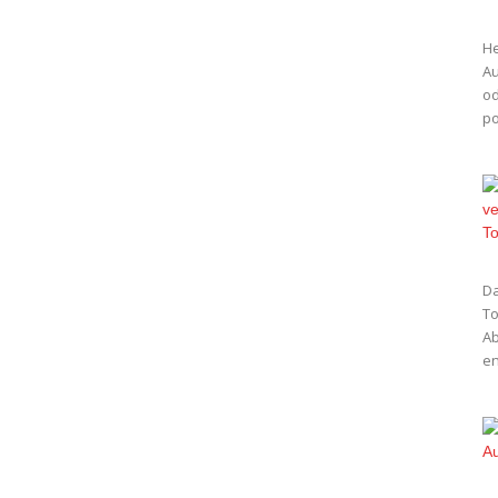
He
Au
od
po
Da
To
Ab
en