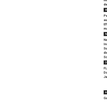
ve
de
M
Pe
au
Ef
ma
N
Ne
In
Su
di
So
D
FL
Da
Ja
A
Ga