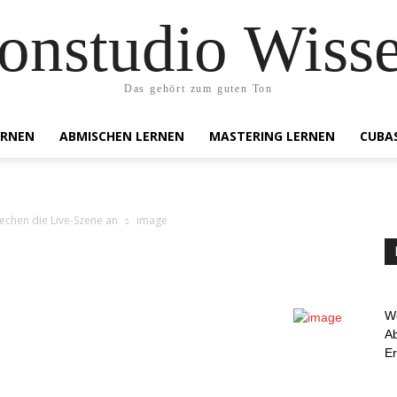
onstudio Wiss
Das gehört zum guten Ton
ERNEN
ABMISCHEN LERNEN
MASTERING LERNEN
CUBA
echen die Live-Szene an
image
We
Ab
E