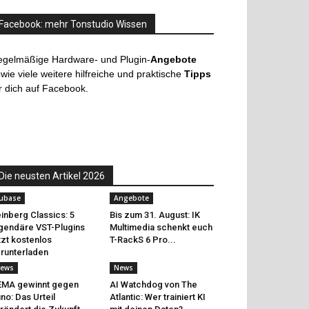
Facebook: mehr Tonstudio Wissen
egelmäßige Hardware- und Plugin-
Angebote
wie viele weitere hilfreiche und praktische
Tipps
r dich auf Facebook.
Die neusten Artikel 2026
ubase
Angebote
inberg Classics: 5
Bis zum 31. August: IK
gendäre VST-Plugins
Multimedia schenkt euch
tzt kostenlos
T-RackS 6 Pro...
runterladen
ews
News
EMA gewinnt gegen
AI Watchdog von The
no: Das Urteil
Atlantic: Wer trainiert KI