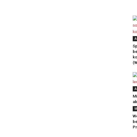
A
Sp
be
k
(W
A
Mi
ab
M
We
be
Pr