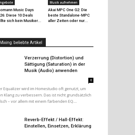
ngebote
Musik aufnehmen
omann Music Days
Akai MPC One G2: Die
26: Diese 10 Deals
beste Standalone-MPC
llte sich kein Musiker...
aller Zeiten oder nur...
Mixing: beliebte Artikel
Verzerrung (Distortion) und
Sättigung (Saturation) in der
Musik (Audio) anwenden
0
r Equalizer wird im Homestudio oft genutzt, um
n Klang zu verbessern. Das ist nicht grundsätzlich
lsch – vor allem mit einem färbenden EQ....
Reverb-Effekt / Hall-Effekt:
Einstellen, Einsetzen, Erklärung