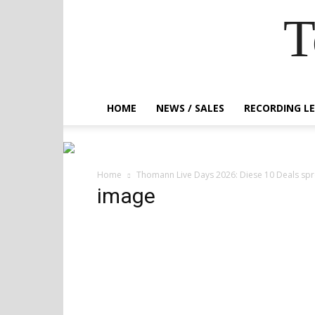
T
HOME
NEWS / SALES
RECORDING L
Home
Thomann Live Days 2026: Diese 10 Deals spr
image