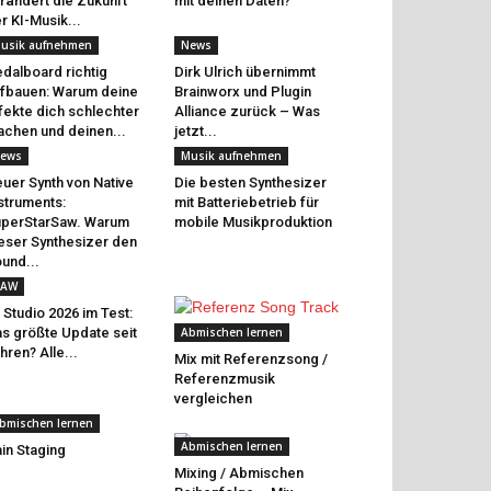
rändert die Zukunft
mit deinen Daten?
r KI-Musik...
usik aufnehmen
News
dalboard richtig
Dirk Ulrich übernimmt
fbauen: Warum deine
Brainworx und Plugin
fekte dich schlechter
Alliance zurück – Was
chen und deinen...
jetzt...
ews
Musik aufnehmen
uer Synth von Native
Die besten Synthesizer
struments:
mit Batteriebetrieb für
perStarSaw. Warum
mobile Musikproduktion
eser Synthesizer den
und...
AW
 Studio 2026 im Test:
s größte Update seit
Abmischen lernen
hren? Alle...
Mix mit Referenzsong /
Referenzmusik
vergleichen
bmischen lernen
Abmischen lernen
in Staging
Mixing / Abmischen