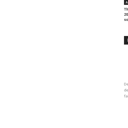
A
Th
20
so
De
de
fa