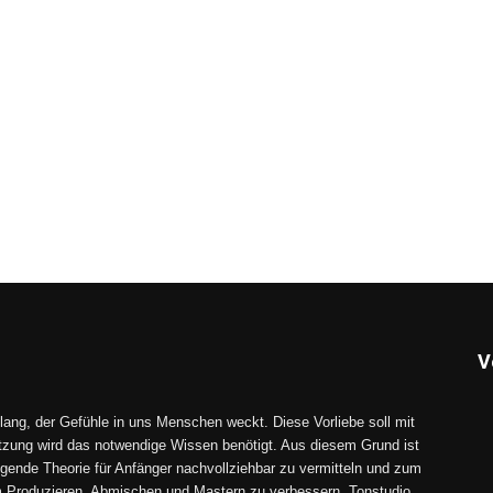
V
lang, der Gefühle in uns Menschen weckt. Diese Vorliebe soll mit
tzung wird das notwendige Wissen benötigt. Aus diesem Grund ist
gende Theorie für Anfänger nachvollziehbar zu vermitteln und zum
im Produzieren, Abmischen und Mastern zu verbessern. Tonstudio