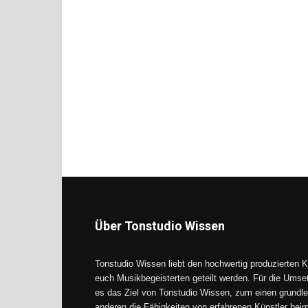
Über Tonstudio Wissen
Tonstudio Wissen liebt den hochwertig produzierten K
euch Musikbegeisterten geteilt werden. Für die Umse
es das Ziel von Tonstudio Wissen, zum einen grundle
anderen die Fähigkeiten von erfahrenen Künstler be