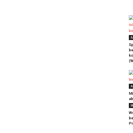
A
Sp
be
k
(W
A
Mi
ab
M
We
be
Pr