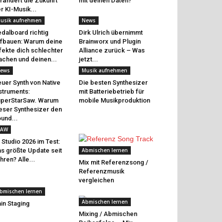
rändert die Zukunft
mit deinen Daten?
r KI-Musik...
usik aufnehmen
News
dalboard richtig
Dirk Ulrich übernimmt
fbauen: Warum deine
Brainworx und Plugin
fekte dich schlechter
Alliance zurück – Was
chen und deinen...
jetzt...
ews
Musik aufnehmen
uer Synth von Native
Die besten Synthesizer
struments:
mit Batteriebetrieb für
perStarSaw. Warum
mobile Musikproduktion
eser Synthesizer den
und...
AW
 Studio 2026 im Test:
s größte Update seit
Abmischen lernen
hren? Alle...
Mix mit Referenzsong /
Referenzmusik
vergleichen
bmischen lernen
Abmischen lernen
in Staging
Mixing / Abmischen