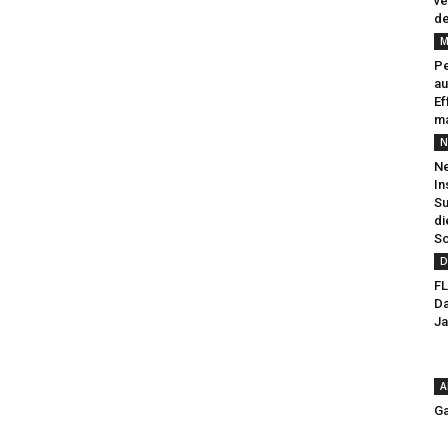
ve
de
M
Pe
au
Ef
ma
N
Ne
In
Su
di
So
D
FL
Da
Ja
A
Ga