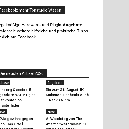
Facebook: mehr Tonstudio Wissen
egelmäßige Hardware- und Plugin-
Angebote
wie viele weitere hilfreiche und praktische
Tipps
r dich auf Facebook.
Die neusten Artikel 2026
ubase
Angebote
inberg Classics: 5
Bis zum 31. August: IK
gendäre VST-Plugins
Multimedia schenkt euch
tzt kostenlos
T-RackS 6 Pro...
runterladen
ews
News
EMA gewinnt gegen
AI Watchdog von The
no: Das Urteil
Atlantic: Wer trainiert KI