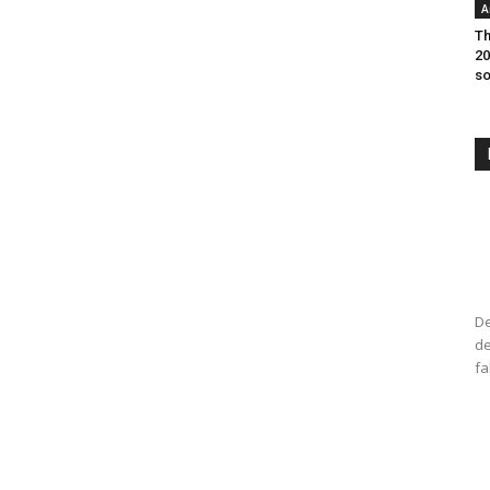
A
Th
20
so
De
de
fa