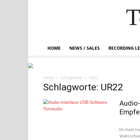
T
HOME
NEWS / SALES
RECORDING L
Home
Schlagworte
UR22
Schlagworte: UR22
Audio-
Empfeh
Du hast nu
Wahrschein