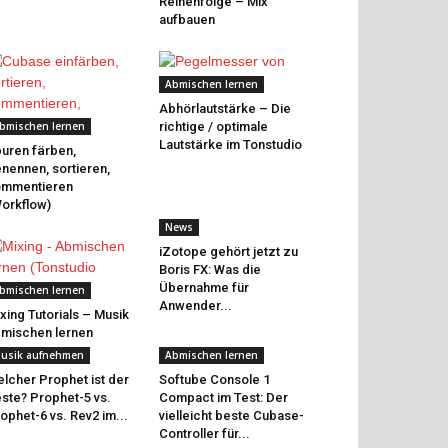
Reihenfolge – Mix
aufbauen
Abmischen lernen
Abhörlautstärke – Die
bmischen lernen
richtige / optimale
Lautstärke im Tonstudio
uren färben,
nennen, sortieren,
ommentieren
orkflow)
News
iZotope gehört jetzt zu
Boris FX: Was die
Übernahme für
bmischen lernen
Anwender...
xing Tutorials – Musik
mischen lernen
usik aufnehmen
Abmischen lernen
lcher Prophet ist der
Softube Console 1
ste? Prophet-5 vs.
Compact im Test: Der
ophet-6 vs. Rev2 im...
vielleicht beste Cubase-
Controller für...