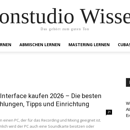
onstudio Wiss
Das gehört zum guten Ton
ERNEN
ABMISCHEN LERNEN
MASTERING LERNEN
CUBA
Interface kaufen 2026 – Die besten
lungen, Tipps und Einrichtung
We
Ab
21
E
n einen PC, der für das Recording und Mixing geeignet ist.
lich wird der PC auch eine Soundkarte besitzen oder