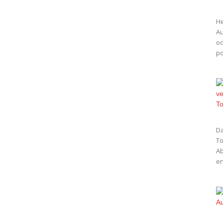
He
Au
od
po
Da
To
Ab
en