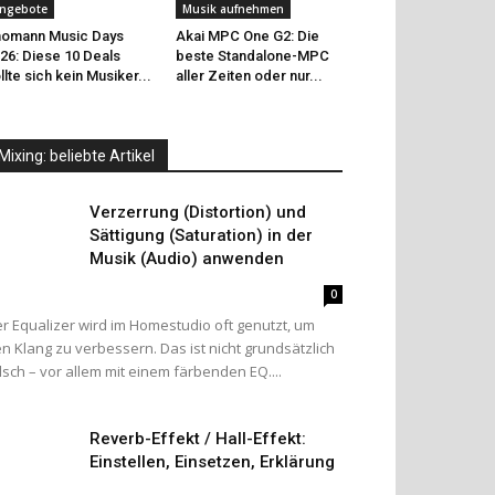
ngebote
Musik aufnehmen
omann Music Days
Akai MPC One G2: Die
26: Diese 10 Deals
beste Standalone-MPC
llte sich kein Musiker...
aller Zeiten oder nur...
Mixing: beliebte Artikel
Verzerrung (Distortion) und
Sättigung (Saturation) in der
Musik (Audio) anwenden
0
r Equalizer wird im Homestudio oft genutzt, um
n Klang zu verbessern. Das ist nicht grundsätzlich
lsch – vor allem mit einem färbenden EQ....
Reverb-Effekt / Hall-Effekt:
Einstellen, Einsetzen, Erklärung