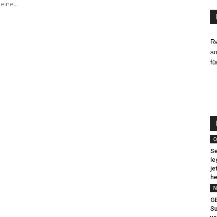
eine...
R
so
fü
C
Se
le
je
he
N
G
Su