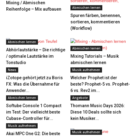
Mixing / Abmischen
Abmischen lernen
Reihenfolge – Mix aufbauen
Spuren färben, benennen,
sortieren, kommentieren
(Workflow)
Abmischen lernen
Abmischen lernen
Abhörlautstärke – Die richtige
/ optimale Lautstärke im
Mixing Tutorials – Musik
Tonstudio
abmischen lernen
News
Musik aufnehmen
iZotope gehört jetzt zu Boris
Welcher Prophet ist der
FX: Was die Übernahme für
beste? Prophet-5 vs. Prophet-
Anwender...
6 vs. Rev2 im...
Abmischen lernen
Angebote
Softube Console 1 Compact
Thomann Music Days 2026:
im Test: Der vielleicht beste
Diese 10 Deals sollte sich
Cubase-Controller für...
kein Musiker...
Musik aufnehmen
Musik aufnehmen
Akai MPC One G2: Die beste