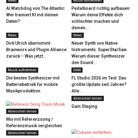
News
Musik aufnehmen
AI Watchdog von The Atlantic:
Pedalboard richtig aufbauen:
Wer trainiert KI mit deinen
Warum deine Effekte dich
Daten?
schlechter machen und
deinen...
News
News
Dirk Ulrich übernimmt
Neuer Synth von Native
Brainworx und Plugin Alliance
Instruments: SuperStarSaw.
zurück – Was jetzt...
Warum dieser Synthesizer
den Sound...
Musik aufnehmen
DAW
Die besten Synthesizer mit
FL Studio 2026 im Test: Das
Batteriebetrieb für mobile
größte Update seit Jahren?
Musikproduktion
Alle...
Abmischen lernen
Gain Staging
Abmischen lernen
Mix mit Referenzsong /
Referenzmusik vergleichen
Abmischen lernen