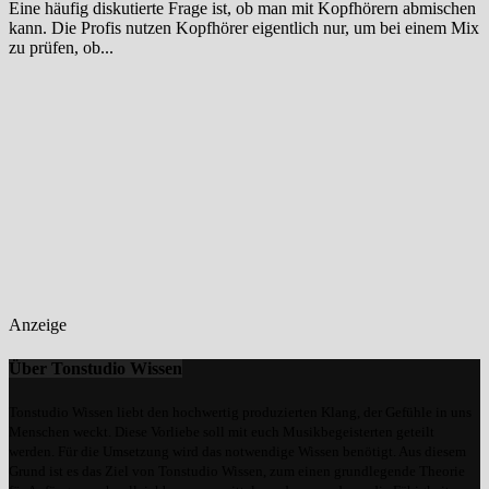
Eine häufig diskutierte Frage ist, ob man mit Kopfhörern abmischen
kann. Die Profis nutzen Kopfhörer eigentlich nur, um bei einem Mix
zu prüfen, ob...
Anzeige
Über Tonstudio Wissen
Tonstudio Wissen liebt den hochwertig produzierten Klang, der Gefühle in uns
Menschen weckt. Diese Vorliebe soll mit euch Musikbegeisterten geteilt
werden. Für die Umsetzung wird das notwendige Wissen benötigt. Aus diesem
Grund ist es das Ziel von Tonstudio Wissen, zum einen grundlegende Theorie