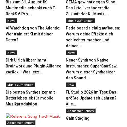
Bis zum 31. August: IK
GEMA gewinnt gegen Suno:
Multimedia schenkt euch T-
Das Urteil verändert die
RackS 6 Pro...
Zukunft der KI-Musik...
News
Musik aufnehmen
AI Watchdog von The Atlantic:
Pedalboard richtig aufbauen:
Wer trainiert KI mit deinen
Warum deine Effekte dich
Daten?
schlechter machen und
deinen...
News
News
Dirk Ulrich übernimmt
Neuer Synth von Native
Brainworx und Plugin Alliance
Instruments: SuperStarSaw.
zurück – Was jetzt...
Warum dieser Synthesizer
den Sound...
Musik aufnehmen
DAW
Die besten Synthesizer mit
FL Studio 2026 im Test: Das
Batteriebetrieb für mobile
größte Update seit Jahren?
Musikproduktion
Alle...
Abmischen lernen
Gain Staging
Abmischen lernen