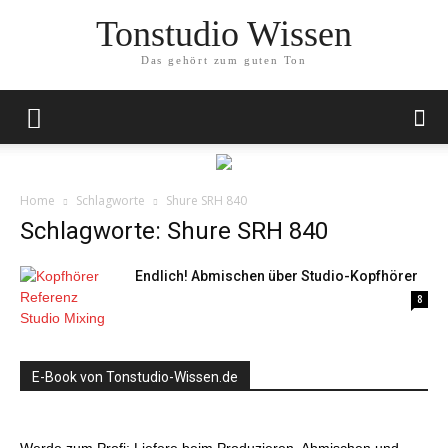
Tonstudio Wissen
Das gehört zum guten Ton
Home
Schlagworte
Shure SRH 840
Schlagworte: Shure SRH 840
Endlich! Abmischen über Studio-Kopfhörer
8
E-Book von Tonstudio-Wissen.de