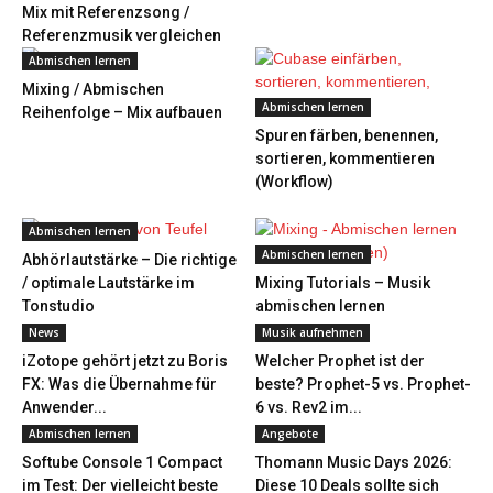
Mix mit Referenzsong /
Referenzmusik vergleichen
Abmischen lernen
Mixing / Abmischen
Abmischen lernen
Reihenfolge – Mix aufbauen
Spuren färben, benennen,
sortieren, kommentieren
(Workflow)
Abmischen lernen
Abmischen lernen
Abhörlautstärke – Die richtige
/ optimale Lautstärke im
Mixing Tutorials – Musik
Tonstudio
abmischen lernen
News
Musik aufnehmen
iZotope gehört jetzt zu Boris
Welcher Prophet ist der
FX: Was die Übernahme für
beste? Prophet-5 vs. Prophet-
Anwender...
6 vs. Rev2 im...
Abmischen lernen
Angebote
Softube Console 1 Compact
Thomann Music Days 2026:
im Test: Der vielleicht beste
Diese 10 Deals sollte sich