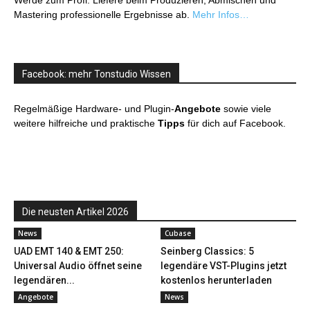
Werde zum Profi: Liefere beim Produzieren, Abmischen und
Mastering professionelle Ergebnisse ab.
Mehr Infos…
Facebook: mehr Tonstudio Wissen
Regelmäßige Hardware- und Plugin-
Angebote
sowie viele
weitere hilfreiche und praktische
Tipps
für dich auf Facebook.
Die neusten Artikel 2026
News
Cubase
UAD EMT 140 & EMT 250:
Seinberg Classics: 5
Universal Audio öffnet seine
legendäre VST-Plugins jetzt
legendären...
kostenlos herunterladen
Angebote
News