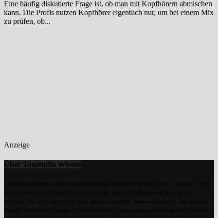
Eine häufig diskutierte Frage ist, ob man mit Kopfhörern abmischen
kann. Die Profis nutzen Kopfhörer eigentlich nur, um bei einem Mix
zu prüfen, ob...
Anzeige
Über Tonstudio Wissen
Tonstudio Wissen liebt den hochwertig produzierten Klang, der Gefühle in uns
Menschen weckt. Diese Vorliebe soll mit euch Musikbegeisterten geteilt
werden. Für die Umsetzung wird das notwendige Wissen benötigt. Aus diesem
Grund ist es das Ziel von Tonstudio Wissen, zum einen grundlegende Theorie