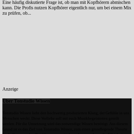
Eine häufig diskutierte Frage ist, ob man mit Kopfhörern abmischen
kann. Die Profis nutzen Kopfhörer eigentlich nur, um bei einem Mix
zu prüfen, ob...
Anzeige
Über Tonstudio Wissen
Tonstudio Wissen liebt den hochwertig produzierten Klang, der Gefühle in uns
Menschen weckt. Diese Vorliebe soll mit euch Musikbegeisterten geteilt
werden. Für die Umsetzung wird das notwendige Wissen benötigt. Aus diesem
Grund ist es das Ziel von Tonstudio Wissen, zum einen grundlegende Theorie