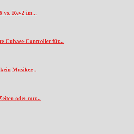
6 vs. Rev2 im...
te Cubase-Controller für...
kein Musiker...
iten oder nur...