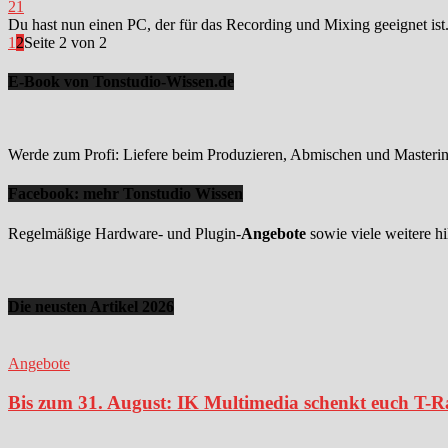
21
Du hast nun einen PC, der für das Recording und Mixing geeignet ist
1
2
Seite 2 von 2
E-Book von Tonstudio-Wissen.de
Werde zum Profi: Liefere beim Produzieren, Abmischen und Mastering
Facebook: mehr Tonstudio Wissen
Regelmäßige Hardware- und Plugin-
Angebote
sowie viele weitere hi
Die neusten Artikel 2026
Angebote
Bis zum 31. August: IK Multimedia schenkt euch T-Ra