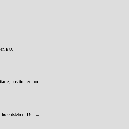
den EQ....
re, positioniert und...
dio entstehen. Dein...