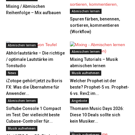
Mixing / Abmischen
Abmischen lernen
Reihenfolge – Mix aufbauen
Spuren färben, benennen,
sortieren, kommentieren
(Workflow)
Abmischen lernen
Abmischen lernen
Abhörlautstärke – Die richtige
/ optimale Lautstärke im
Mixing Tutorials – Musik
Tonstudio
abmischen lernen
News
Musik aufnehmen
iZotope gehört jetzt zu Boris
Welcher Prophet ist der
FX: Was die Übernahme für
beste? Prophet-5 vs. Prophet-
Anwender...
6 vs. Rev2 im...
Abmischen lernen
Angebote
Softube Console 1 Compact
Thomann Music Days 2026:
im Test: Der vielleicht beste
Diese 10 Deals sollte sich
Cubase-Controller für...
kein Musiker...
Musik aufnehmen
Musik aufnehmen