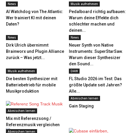
News
Musik aufnehmen
AI Watchdog von The Atlantic:
Pedalboard richtig aufbauen:
Wer trainiert KI mit deinen
Warum deine Effekte dich
Daten?
schlechter machen und
deinen...
News
News
Dirk Ulrich übernimmt
Neuer Synth von Native
Brainworx und Plugin Alliance
Instruments: SuperStarSaw.
zurück – Was jetzt...
Warum dieser Synthesizer
den Sound...
Musik aufnehmen
DAW
Die besten Synthesizer mit
FL Studio 2026 im Test: Das
Batteriebetrieb für mobile
größte Update seit Jahren?
Musikproduktion
Alle...
Abmischen lernen
Gain Staging
Abmischen lernen
Mix mit Referenzsong /
Referenzmusik vergleichen
Abmischen lernen