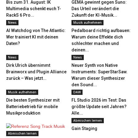
Bis zum 31. August: IK
GEMA gewinnt gegen Suno:
Multimedia schenkt euch T-
Das Urteil verändert die
RackS 6 Pro...
Zukunft der KI-Musik...
News
Musik aufnehmen
AI Watchdog von The Atlantic:
Pedalboard richtig aufbauen:
Wer trainiert KI mit deinen
Warum deine Effekte dich
Daten?
schlechter machen und
deinen...
News
News
Dirk Ulrich übernimmt
Neuer Synth von Native
Brainworx und Plugin Alliance
Instruments: SuperStarSaw.
zurück – Was jetzt...
Warum dieser Synthesizer
den Sound...
Musik aufnehmen
DAW
Die besten Synthesizer mit
FL Studio 2026 im Test: Das
Batteriebetrieb für mobile
größte Update seit Jahren?
Musikproduktion
Alle...
Abmischen lernen
Gain Staging
Abmischen lernen