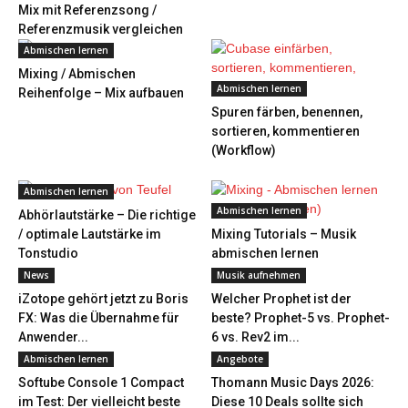
Mix mit Referenzsong /
Referenzmusik vergleichen
Abmischen lernen
Mixing / Abmischen
Abmischen lernen
Reihenfolge – Mix aufbauen
Spuren färben, benennen,
sortieren, kommentieren
(Workflow)
Abmischen lernen
Abmischen lernen
Abhörlautstärke – Die richtige
/ optimale Lautstärke im
Mixing Tutorials – Musik
Tonstudio
abmischen lernen
News
Musik aufnehmen
iZotope gehört jetzt zu Boris
Welcher Prophet ist der
FX: Was die Übernahme für
beste? Prophet-5 vs. Prophet-
Anwender...
6 vs. Rev2 im...
Abmischen lernen
Angebote
Softube Console 1 Compact
Thomann Music Days 2026:
im Test: Der vielleicht beste
Diese 10 Deals sollte sich