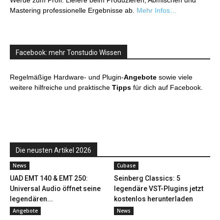
Werde zum Profi: Liefere beim Produzieren, Abmischen und
Mastering professionelle Ergebnisse ab.
Mehr Infos…
Facebook: mehr Tonstudio Wissen
Regelmäßige Hardware- und Plugin-
Angebote
sowie viele
weitere hilfreiche und praktische
Tipps
für dich auf Facebook.
Die neusten Artikel 2026
News
Cubase
UAD EMT 140 & EMT 250:
Seinberg Classics: 5
Universal Audio öffnet seine
legendäre VST-Plugins jetzt
legendären...
kostenlos herunterladen
Angebote
News