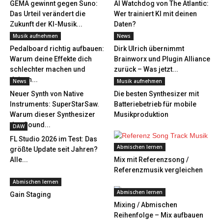
GEMA gewinnt gegen Suno:
AI Watchdog von The Atlantic:
Das Urteil verändert die
Wer trainiert KI mit deinen
Zukunft der KI-Musik...
Daten?
Musik aufnehmen
News
Pedalboard richtig aufbauen:
Dirk Ulrich übernimmt
Warum deine Effekte dich
Brainworx und Plugin Alliance
schlechter machen und
zurück – Was jetzt...
deinen...
News
Musik aufnehmen
Neuer Synth von Native
Die besten Synthesizer mit
Instruments: SuperStarSaw.
Batteriebetrieb für mobile
Warum dieser Synthesizer
Musikproduktion
den Sound...
DAW
FL Studio 2026 im Test: Das
Abmischen lernen
größte Update seit Jahren?
Alle...
Mix mit Referenzsong /
Referenzmusik vergleichen
Abmischen lernen
Abmischen lernen
Gain Staging
Mixing / Abmischen
Reihenfolge – Mix aufbauen