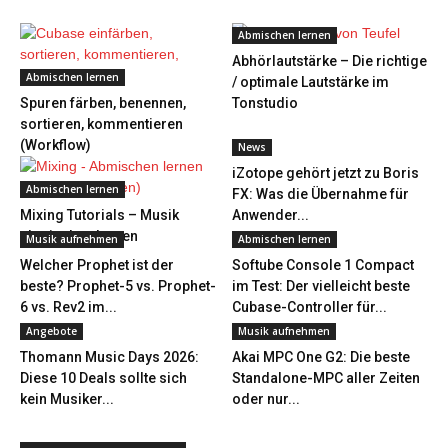
Abmischen lernen
Abhörlautstärke – Die richtige
Abmischen lernen
/ optimale Lautstärke im
Spuren färben, benennen,
Tonstudio
sortieren, kommentieren
(Workflow)
News
iZotope gehört jetzt zu Boris
Abmischen lernen
FX: Was die Übernahme für
Mixing Tutorials – Musik
Anwender...
abmischen lernen
Musik aufnehmen
Abmischen lernen
Welcher Prophet ist der
Softube Console 1 Compact
beste? Prophet-5 vs. Prophet-
im Test: Der vielleicht beste
6 vs. Rev2 im...
Cubase-Controller für...
Angebote
Musik aufnehmen
Thomann Music Days 2026:
Akai MPC One G2: Die beste
Diese 10 Deals sollte sich
Standalone-MPC aller Zeiten
kein Musiker...
oder nur...