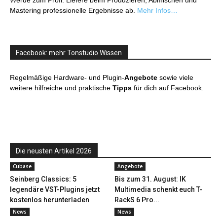
Werde zum Profi: Liefere beim Produzieren, Abmischen und
Mastering professionelle Ergebnisse ab.
Mehr Infos…
Facebook: mehr Tonstudio Wissen
Regelmäßige Hardware- und Plugin-
Angebote
sowie viele
weitere hilfreiche und praktische
Tipps
für dich auf Facebook.
Die neusten Artikel 2026
Cubase
Angebote
Seinberg Classics: 5
Bis zum 31. August: IK
legendäre VST-Plugins jetzt
Multimedia schenkt euch T-
kostenlos herunterladen
RackS 6 Pro...
News
News