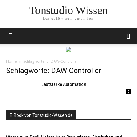
Tonstudio Wissen
Das gehört zum guten Ton
Home
Schlagworte
DAW-Controller
Schlagworte: DAW-Controller
Lautstärke Automation
0
E-Book von Tonstudio-Wissen.de