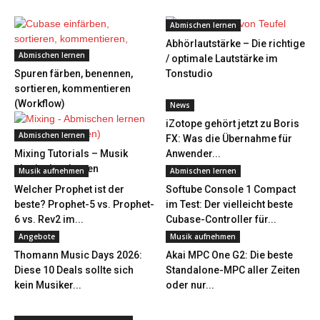
Abmischen lernen
Abhörlautstärke – Die richtige
Abmischen lernen
/ optimale Lautstärke im
Spuren färben, benennen,
Tonstudio
sortieren, kommentieren
(Workflow)
News
iZotope gehört jetzt zu Boris
Abmischen lernen
FX: Was die Übernahme für
Mixing Tutorials – Musik
Anwender...
abmischen lernen
Musik aufnehmen
Abmischen lernen
Welcher Prophet ist der
Softube Console 1 Compact
beste? Prophet-5 vs. Prophet-
im Test: Der vielleicht beste
6 vs. Rev2 im...
Cubase-Controller für...
Angebote
Musik aufnehmen
Thomann Music Days 2026:
Akai MPC One G2: Die beste
Diese 10 Deals sollte sich
Standalone-MPC aller Zeiten
kein Musiker...
oder nur...