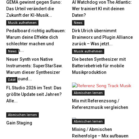
GEMA gewinnt gegen Suno:
AI Watchdog von The Atlantic:
Das Urteil verändert die
Wer trainiert KI mit deinen
Zukunft der KI-Musik...
Daten?
Musik aufnehmen
News
Pedalboard richtig aufbauen:
Dirk Ulrich übernimmt
Warum deine Effekte dich
Brainworx und Plugin Alliance
schlechter machen und
zurück – Was jetzt...
deinen...
News
Musik aufnehmen
Neuer Synth von Native
Die besten Synthesizer mit
Instruments: SuperStarSaw.
Batteriebetrieb für mobile
Warum dieser Synthesizer
Musikproduktion
den Sound...
DAW
FL Studio 2026 im Test: Das
Abmischen lernen
größte Update seit Jahren?
Alle...
Mix mit Referenzsong /
Referenzmusik vergleichen
Abmischen lernen
Abmischen lernen
Gain Staging
Mixing / Abmischen
Reihenfolge – Mix aufbauen