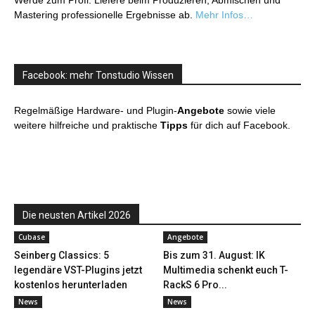
Werde zum Profi: Liefere beim Produzieren, Abmischen und
Mastering professionelle Ergebnisse ab.
Mehr Infos…
Facebook: mehr Tonstudio Wissen
Regelmäßige Hardware- und Plugin-
Angebote
sowie viele
weitere hilfreiche und praktische
Tipps
für dich auf Facebook.
Die neusten Artikel 2026
Cubase
Angebote
Seinberg Classics: 5
Bis zum 31. August: IK
legendäre VST-Plugins jetzt
Multimedia schenkt euch T-
kostenlos herunterladen
RackS 6 Pro...
News
News