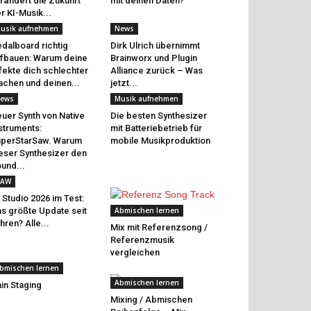
rändert die Zukunft
mit deinen Daten?
r KI-Musik...
usik aufnehmen
News
dalboard richtig
Dirk Ulrich übernimmt
fbauen: Warum deine
Brainworx und Plugin
fekte dich schlechter
Alliance zurück – Was
chen und deinen...
jetzt...
ews
Musik aufnehmen
uer Synth von Native
Die besten Synthesizer
struments:
mit Batteriebetrieb für
perStarSaw. Warum
mobile Musikproduktion
eser Synthesizer den
und...
AW
 Studio 2026 im Test:
s größte Update seit
Abmischen lernen
hren? Alle...
Mix mit Referenzsong /
Referenzmusik
vergleichen
bmischen lernen
Abmischen lernen
in Staging
Mixing / Abmischen