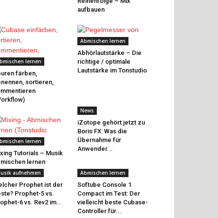
Reihenfolge – Mix
aufbauen
Abmischen lernen
Abhörlautstärke – Die
bmischen lernen
richtige / optimale
Lautstärke im Tonstudio
uren färben,
nennen, sortieren,
ommentieren
orkflow)
News
iZotope gehört jetzt zu
Boris FX: Was die
Übernahme für
bmischen lernen
Anwender...
xing Tutorials – Musik
mischen lernen
usik aufnehmen
Abmischen lernen
lcher Prophet ist der
Softube Console 1
ste? Prophet-5 vs.
Compact im Test: Der
ophet-6 vs. Rev2 im...
vielleicht beste Cubase-
Controller für...