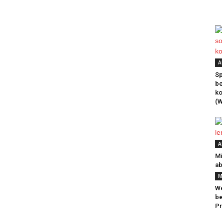
A
Sp
be
k
(W
A
Mi
ab
M
We
be
Pr