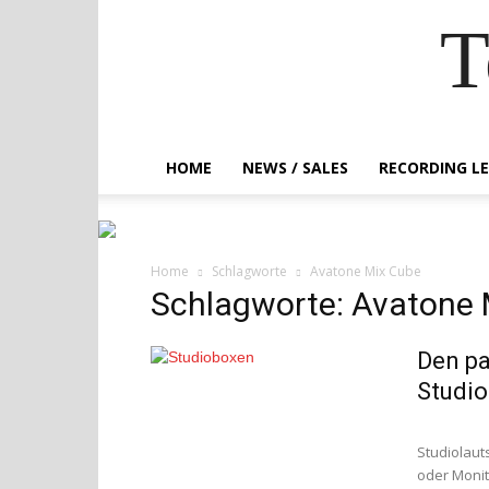
T
HOME
NEWS / SALES
RECORDING L
Home
Schlagworte
Avatone Mix Cube
Schlagworte: Avatone 
Den pa
Studio
Studiolaut
oder Monit