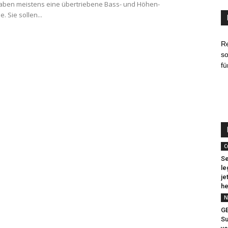
aben meistens eine übertriebene Bass- und Höhen-
 Sie sollen...
R
so
fü
C
Se
le
je
he
N
G
Su