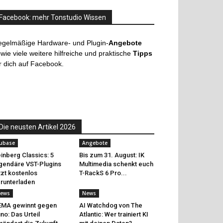
Facebook: mehr Tonstudio Wissen
egelmäßige Hardware- und Plugin-
Angebote
wie viele weitere hilfreiche und praktische
Tipps
r dich auf Facebook.
Die neusten Artikel 2026
ubase
Angebote
inberg Classics: 5
Bis zum 31. August: IK
gendäre VST-Plugins
Multimedia schenkt euch
tzt kostenlos
T-RackS 6 Pro...
runterladen
ews
News
EMA gewinnt gegen
AI Watchdog von The
no: Das Urteil
Atlantic: Wer trainiert KI