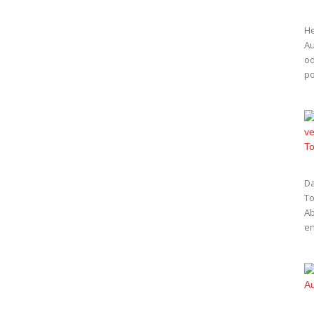
He
Au
od
po
Da
To
Ab
en