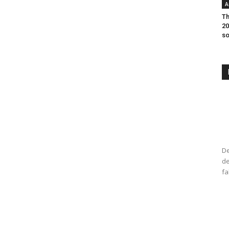
A
Th
20
so
De
de
fa