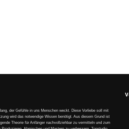
V
lang, der Gefühle in uns Menschen weckt. Diese Vorliebe soll mit
tzung wird das notwendige Wissen benötigt. Aus diesem Grund ist
gende Theorie für Anfänger nachvollziehbar zu vermitteln und zum
im Produzieren, Abmischen und Mastern zu verbessern. Tonstudio