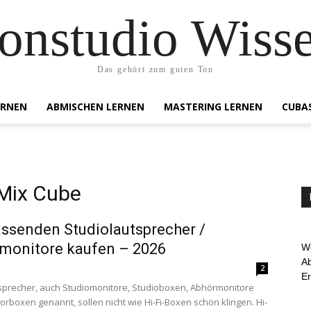
onstudio Wiss
Das gehört zum guten Ton
ERNEN
ABMISCHEN LERNEN
MASTERING LERNEN
CUBA
Mix Cube
ssenden Studiolautsprecher /
monitore kaufen – 2026
We
Ab
2
E
sprecher, auch Studiomonitore, Studioboxen, Abhörmonitore
orboxen genannt, sollen nicht wie Hi-Fi-Boxen schön klingen. Hi-