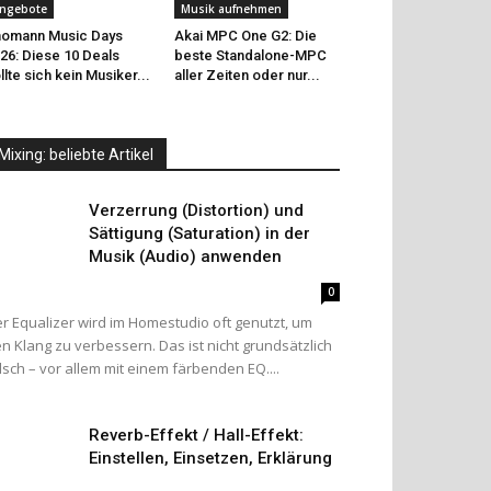
ngebote
Musik aufnehmen
omann Music Days
Akai MPC One G2: Die
26: Diese 10 Deals
beste Standalone-MPC
llte sich kein Musiker...
aller Zeiten oder nur...
Mixing: beliebte Artikel
Verzerrung (Distortion) und
Sättigung (Saturation) in der
Musik (Audio) anwenden
0
r Equalizer wird im Homestudio oft genutzt, um
n Klang zu verbessern. Das ist nicht grundsätzlich
lsch – vor allem mit einem färbenden EQ....
Reverb-Effekt / Hall-Effekt:
Einstellen, Einsetzen, Erklärung