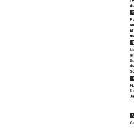
ve
de
M
Pe
au
Ef
ma
N
Ne
In
Su
di
So
D
FL
Da
Ja
A
Ga