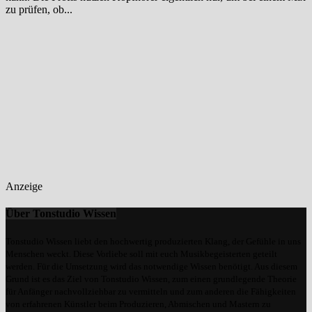
zu prüfen, ob...
Anzeige
Über Tonstudio Wissen
Tonstudio Wissen liebt den hochwertig produzierten Klang, der Gefühle in uns
Menschen weckt. Diese Vorliebe soll mit euch Musikbegeisterten geteilt
werden. Für die Umsetzung wird das notwendige Wissen benötigt. Aus diesem
Grund ist es das Ziel von Tonstudio Wissen, zum einen grundlegende Theorie
für Anfänger nachvollziehbar zu vermitteln und zum anderen die Fähigkeiten
von erfahrenen Künstler beim Produzieren, Abmischen und Mastern zu