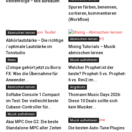
Reihenfolge – Mix aufbauen
Spuren färben, benennen,
sortieren, kommentieren
(Workflow)
Abmischen lernen
Abmischen lernen
Abhörlautstärke – Die richtige
/ optimale Lautstärke im
Mixing Tutorials – Musik
Tonstudio
abmischen lernen
News
Musik aufnehmen
iZotope gehört jetzt zu Boris
Welcher Prophet ist der
FX: Was die Übernahme für
beste? Prophet-5 vs. Prophet-
Anwender...
6 vs. Rev2 im...
Abmischen lernen
Angebote
Softube Console 1 Compact
Thomann Music Days 2026:
im Test: Der vielleicht beste
Diese 10 Deals sollte sich
Cubase-Controller für...
kein Musiker...
Musik aufnehmen
Musik aufnehmen
Akai MPC One G2: Die beste
Standalone-MPC aller Zeiten
Die besten Auto-Tune Plugins