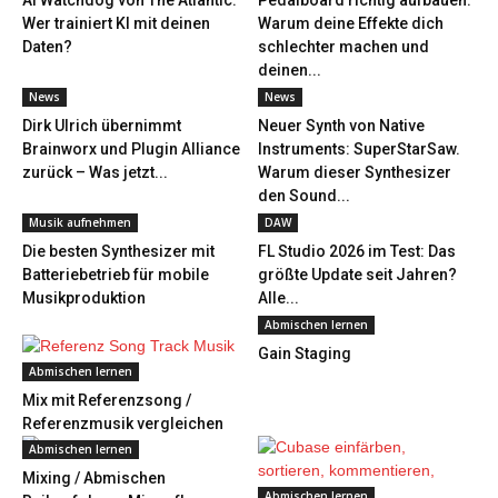
AI Watchdog von The Atlantic:
Pedalboard richtig aufbauen:
Wer trainiert KI mit deinen
Warum deine Effekte dich
Daten?
schlechter machen und
deinen...
News
News
Dirk Ulrich übernimmt
Neuer Synth von Native
Brainworx und Plugin Alliance
Instruments: SuperStarSaw.
zurück – Was jetzt...
Warum dieser Synthesizer
den Sound...
Musik aufnehmen
DAW
Die besten Synthesizer mit
FL Studio 2026 im Test: Das
Batteriebetrieb für mobile
größte Update seit Jahren?
Musikproduktion
Alle...
Abmischen lernen
Gain Staging
Abmischen lernen
Mix mit Referenzsong /
Referenzmusik vergleichen
Abmischen lernen
Mixing / Abmischen
Abmischen lernen