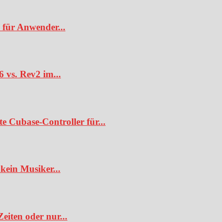
 für Anwender...
6 vs. Rev2 im...
te Cubase-Controller für...
kein Musiker...
iten oder nur...