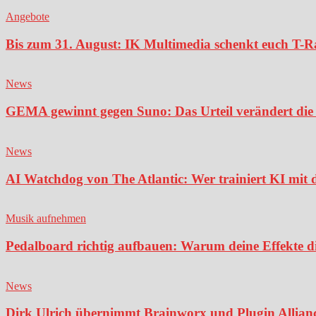
Angebote
Bis zum 31. August: IK Multimedia schenkt euch T-Ra
News
GEMA gewinnt gegen Suno: Das Urteil verändert die 
News
AI Watchdog von The Atlantic: Wer trainiert KI mit 
Musik aufnehmen
Pedalboard richtig aufbauen: Warum deine Effekte di
News
Dirk Ulrich übernimmt Brainworx und Plugin Alliance