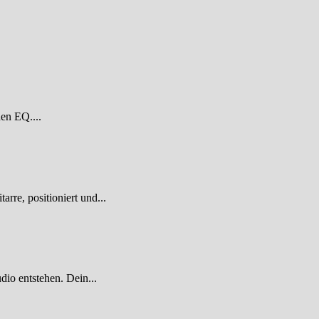
den EQ....
re, positioniert und...
dio entstehen. Dein...