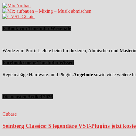
E-Book von Tonstudio-Wissen.de
Werde zum Profi: Liefere beim Produzieren, Abmischen und Mastering
Facebook: mehr Tonstudio Wissen
Regelmäßige Hardware- und Plugin-
Angebote
sowie viele weitere hi
Die neusten Artikel 2026
Cubase
Seinberg Classics: 5 legendäre VST-Plugins jetzt kost