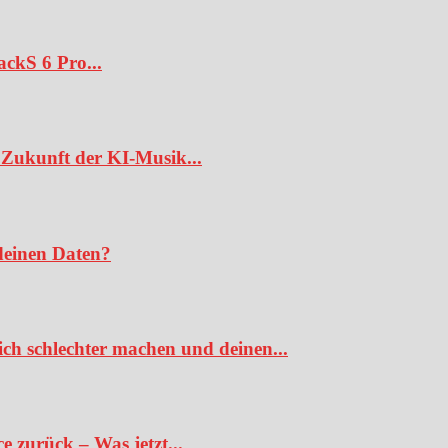
ckS 6 Pro...
Zukunft der KI-Musik...
deinen Daten?
ch schlechter machen und deinen...
 zurück – Was jetzt...