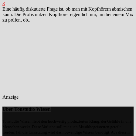
8
Eine häufig diskutierte Frage ist, ob man mit Kopfhörern abmischen
kann. Die Profis nutzen Kopfhörer eigentlich nur, um bei einem Mix
zu prüfen, ob...
Anzeige
Über Tonstudio Wissen
Tonstudio Wissen liebt den hochwertig produzierten Klang, der Gefühle in uns
Menschen weckt. Diese Vorliebe soll mit euch Musikbegeisterten geteilt
werden. Für die Umsetzung wird das notwendige Wissen benötigt. Aus diesem