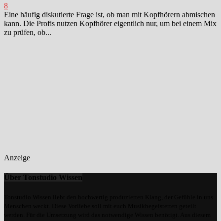
8
Eine häufig diskutierte Frage ist, ob man mit Kopfhörern abmischen
kann. Die Profis nutzen Kopfhörer eigentlich nur, um bei einem Mix
zu prüfen, ob...
Anzeige
Über Tonstudio Wissen
Tonstudio Wissen liebt den hochwertig produzierten Klang, der Gefühle in uns
Menschen weckt. Diese Vorliebe soll mit euch Musikbegeisterten geteilt
werden. Für die Umsetzung wird das notwendige Wissen benötigt. Aus diesem