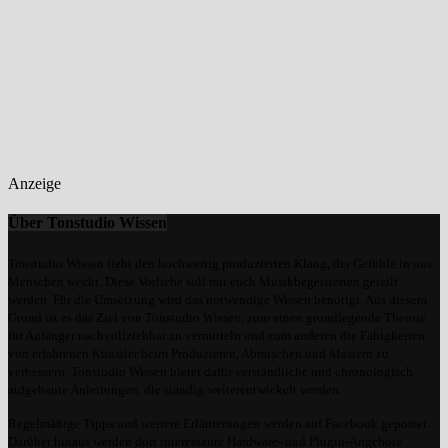
Anzeige
Über Tonstudio Wissen
Tonstudio Wissen liebt den hochwertig produzierten Klang, der Gefühle in uns
Menschen weckt. Diese Vorliebe soll mit euch Musikbegeisterten geteilt
werden. Für die Umsetzung wird das notwendige Wissen benötigt. Aus diesem
Grund ist es das Ziel von Tonstudio Wissen, zum einen grundlegende Theorie
für Anfänger nachvollziehbar zu vermitteln und zum anderen die Fähigkeiten
von erfahrenen Künstler beim Produzieren, Abmischen und Mastern zu
verbessern. Tonstudio Wissen bietet dafür verständliche und chronologisch
aufgebaute Anleitungen, die ständig weiterentwickelt werden.
Regelmäßige Tipps und weitere Erläuterungen werden auf Facebook gepostet.
Darüber hinaus werden dort interessante Hardware- und Plugin-Angebote