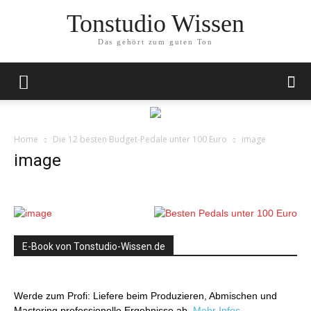
Tonstudio Wissen
Das gehört zum guten Ton
Home
Die 12 besten Budget-Pedale unter 100 Euro
image
image
E-Book von Tonstudio-Wissen.de
Werde zum Profi: Liefere beim Produzieren, Abmischen und
Mastering professionelle Ergebnisse ab.
Mehr Infos…