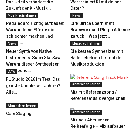
Das Urteil verändert die
Wer trainiert KI mit deinen
Zukunft der KI-Musik...
Daten?
Musik aufnehmen
News
Pedalboard richtig aufbauen:
Dirk Ulrich übernimmt
Warum deine Effekte dich
Brainworx und Plugin Alliance
schlechter machen und
zurück – Was jetzt...
deinen...
News
Musik aufnehmen
Neuer Synth von Native
Die besten Synthesizer mit
Instruments: SuperStarSaw.
Batteriebetrieb für mobile
Warum dieser Synthesizer
Musikproduktion
den Sound...
DAW
FL Studio 2026 im Test: Das
Abmischen lernen
größte Update seit Jahren?
Alle...
Mix mit Referenzsong /
Referenzmusik vergleichen
Abmischen lernen
Abmischen lernen
Gain Staging
Mixing / Abmischen
Reihenfolge – Mix aufbauen