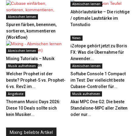
Abmischen lernen
Abhörlautstärke – Die richtige
Abmischen lernen
/ optimale Lautstärke im
Spuren färben, benennen,
Tonstudio
sortieren, kommentieren
(Workflow)
News
iZotope gehört jetzt zu Boris
Abmischen lernen
FX: Was die Übernahme für
Mixing Tutorials – Musik
Anwender...
abmischen lernen
Musik aufnehmen
Abmischen lernen
Welcher Prophet ist der
Softube Console 1 Compact
beste? Prophet-5 vs. Prophet-
im Test: Der vielleicht beste
6 vs. Rev2 im...
Cubase-Controller für...
Angebote
Musik aufnehmen
Thomann Music Days 2026:
Akai MPC One G2: Die beste
Diese 10 Deals sollte sich
Standalone-MPC aller Zeiten
kein Musiker...
oder nur...
Mixing: beliebte Artikel