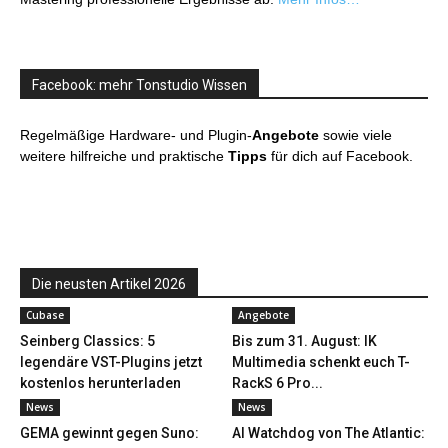
Facebook: mehr Tonstudio Wissen
Regelmäßige Hardware- und Plugin-
Angebote
sowie viele
weitere hilfreiche und praktische
Tipps
für dich auf Facebook.
Die neusten Artikel 2026
Cubase
Angebote
Seinberg Classics: 5
Bis zum 31. August: IK
legendäre VST-Plugins jetzt
Multimedia schenkt euch T-
kostenlos herunterladen
RackS 6 Pro...
News
News
GEMA gewinnt gegen Suno:
AI Watchdog von The Atlantic: