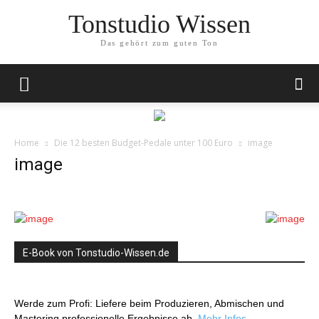
Tonstudio Wissen
Das gehört zum guten Ton
Home
Die 12 besten Budget-Pedale unter 100 Euro
image
image
E-Book von Tonstudio-Wissen.de
Werde zum Profi: Liefere beim Produzieren, Abmischen und
Mastering professionelle Ergebnisse ab.
Mehr Infos…