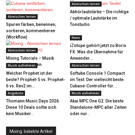
Abmischen lernen
Abhörlautstärke – Die richtige
Abmischen lernen
/ optimale Lautstärke im
Spuren färben, benennen,
Tonstudio
sortieren, kommentieren
(Workflow)
News
iZotope gehört jetzt zu Boris
Abmischen lernen
FX: Was die Übernahme für
Mixing Tutorials – Musik
Anwender...
abmischen lernen
Musik aufnehmen
Abmischen lernen
Welcher Prophet ist der
Softube Console 1 Compact
beste? Prophet-5 vs. Prophet-
im Test: Der vielleicht beste
6 vs. Rev2 im...
Cubase-Controller für...
Angebote
Musik aufnehmen
Thomann Music Days 2026:
Akai MPC One G2: Die beste
Diese 10 Deals sollte sich
Standalone-MPC aller Zeiten
kein Musiker...
oder nur...
Mixing: beliebte Artikel