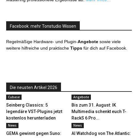
Facebook: mehr Tonstudio Wissen
Regelmäßige Hardware- und Plugin-
Angebote
sowie viele
weitere hilfreiche und praktische
Tipps
für dich auf Facebook.
Die neusten Artikel 2026
Cubase
Angebote
Seinberg Classics: 5
Bis zum 31. August: IK
legendäre VST-Plugins jetzt
Multimedia schenkt euch T-
kostenlos herunterladen
RackS 6 Pro...
News
News
GEMA gewinnt gegen Suno:
AI Watchdog von The Atlantic: