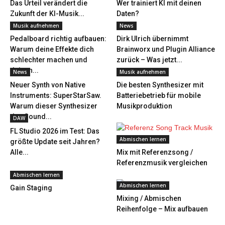
Das Urteil verändert die
Wer trainiert KI mit deinen
Zukunft der KI-Musik...
Daten?
Musik aufnehmen
News
Pedalboard richtig aufbauen:
Dirk Ulrich übernimmt
Warum deine Effekte dich
Brainworx und Plugin Alliance
schlechter machen und
zurück – Was jetzt...
deinen...
News
Musik aufnehmen
Neuer Synth von Native
Die besten Synthesizer mit
Instruments: SuperStarSaw.
Batteriebetrieb für mobile
Warum dieser Synthesizer
Musikproduktion
den Sound...
DAW
FL Studio 2026 im Test: Das
Abmischen lernen
größte Update seit Jahren?
Alle...
Mix mit Referenzsong /
Referenzmusik vergleichen
Abmischen lernen
Abmischen lernen
Gain Staging
Mixing / Abmischen
Reihenfolge – Mix aufbauen