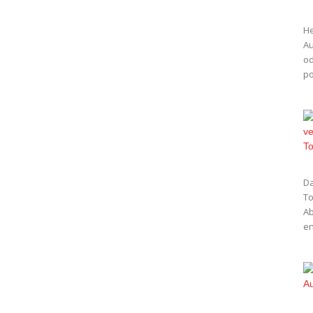
He
Au
od
po
Da
To
Ab
en