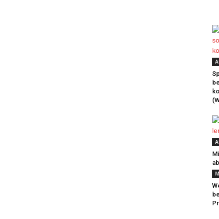
A
Sp
be
k
(W
A
Mi
ab
M
We
be
Pr