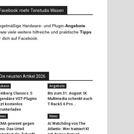
Facebook: mehr Tonstudio Wissen
egelmäßige Hardware- und Plugin-
Angebote
wie viele weitere hilfreiche und praktische
Tipps
r dich auf Facebook.
Die neusten Artikel 2026
ubase
Angebote
inberg Classics: 5
Bis zum 31. August: IK
gendäre VST-Plugins
Multimedia schenkt euch
tzt kostenlos
T-RackS 6 Pro...
runterladen
ews
News
EMA gewinnt gegen
AI Watchdog von The
no: Das Urteil
Atlantic: Wer trainiert KI