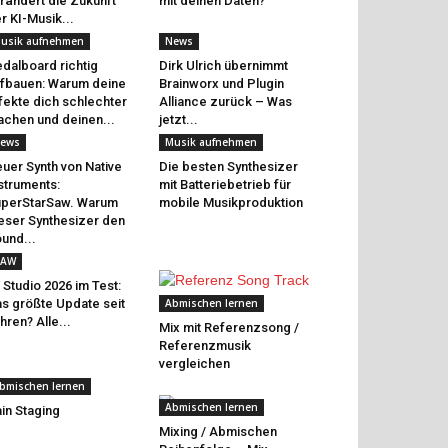
rändert die Zukunft
mit deinen Daten?
r KI-Musik...
usik aufnehmen
News
dalboard richtig
Dirk Ulrich übernimmt
fbauen: Warum deine
Brainworx und Plugin
fekte dich schlechter
Alliance zurück – Was
chen und deinen...
jetzt...
ews
Musik aufnehmen
uer Synth von Native
Die besten Synthesizer
struments:
mit Batteriebetrieb für
perStarSaw. Warum
mobile Musikproduktion
eser Synthesizer den
und...
AW
 Studio 2026 im Test:
s größte Update seit
Abmischen lernen
hren? Alle...
Mix mit Referenzsong /
Referenzmusik
vergleichen
bmischen lernen
Abmischen lernen
in Staging
Mixing / Abmischen