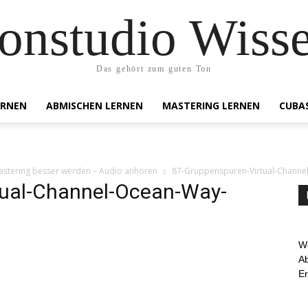
onstudio Wiss
Das gehört zum guten Ton
ERNEN
ABMISCHEN LERNEN
MASTERING LERNEN
CUBA
astering besser werden – Audio anhören
87-Gruppenspuren-Virtual-Channe
tual-Channel-Ocean-Way-
We
Ab
E