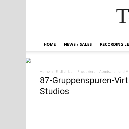
T
HOME
NEWS / SALES
RECORDING L
Home
Endlich beim Produzieren, Abmischen und M
87-Gruppenspuren-Vir
Studios