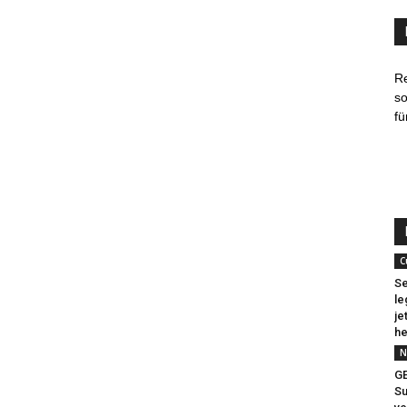
R
so
fü
C
Se
le
je
he
N
G
Su