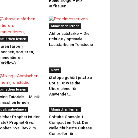
Reihenfolge – Mix
aufbauen
Abmischen lernen
Abhörlautstärke – Die
bmischen lernen
richtige / optimale
Lautstärke im Tonstudio
uren färben,
nennen, sortieren,
ommentieren
orkflow)
News
iZotope gehört jetzt zu
Boris FX: Was die
Übernahme für
bmischen lernen
Anwender...
xing Tutorials – Musik
mischen lernen
usik aufnehmen
Abmischen lernen
lcher Prophet ist der
Softube Console 1
ste? Prophet-5 vs.
Compact im Test: Der
ophet-6 vs. Rev2 im...
vielleicht beste Cubase-
Controller für...