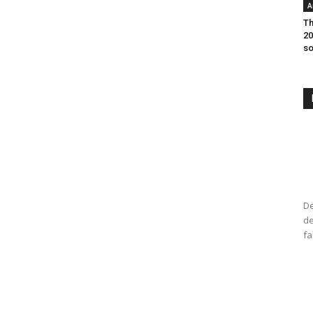
A
Th
20
so
De
de
fa