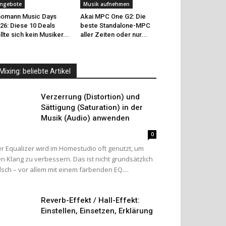
ngebote
Musik aufnehmen
omann Music Days
Akai MPC One G2: Die
26: Diese 10 Deals
beste Standalone-MPC
llte sich kein Musiker...
aller Zeiten oder nur...
Mixing: beliebte Artikel
Verzerrung (Distortion) und
Sättigung (Saturation) in der
Musik (Audio) anwenden
0
r Equalizer wird im Homestudio oft genutzt, um
n Klang zu verbessern. Das ist nicht grundsätzlich
lsch – vor allem mit einem färbenden EQ....
Reverb-Effekt / Hall-Effekt:
Einstellen, Einsetzen, Erklärung