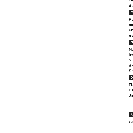
ve
de
M
Pe
au
Ef
ma
N
Ne
In
Su
di
So
D
FL
Da
Ja
A
Ga