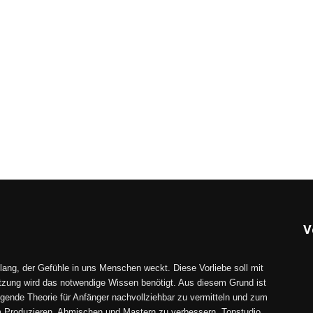
V
lang, der Gefühle in uns Menschen weckt. Diese Vorliebe soll mit
tzung wird das notwendige Wissen benötigt. Aus diesem Grund ist
gende Theorie für Anfänger nachvollziehbar zu vermitteln und zum
im Produzieren, Abmischen und Mastern zu verbessern. Tonstudio