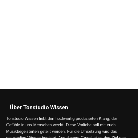
Über Tonstudio Wissen
Tonstudio Wissen liebt den hochwertig produzierten Klang, der
Gefühle in uns Menschen weckt. Diese Vorliebe soll mit euch
Musikbegeisterten geteilt werden. Für die Umsetzung wird das
notwendige Wissen benötigt. Aus diesem Grund ist es das Ziel von