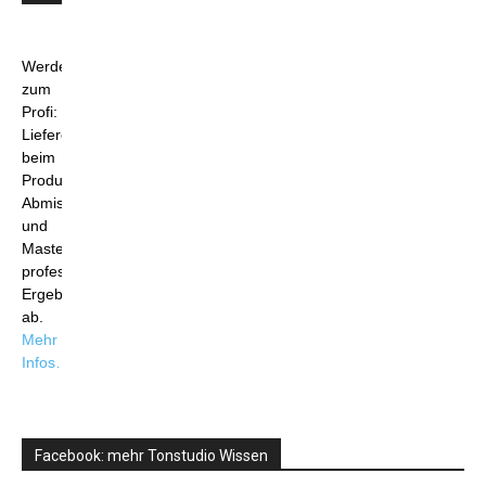
Werde
zum
Profi:
Liefere
beim
Produzieren,
Abmischen
und
Mastering
professionelle
Ergebnisse
ab.
Mehr
Infos…
Facebook: mehr Tonstudio Wissen