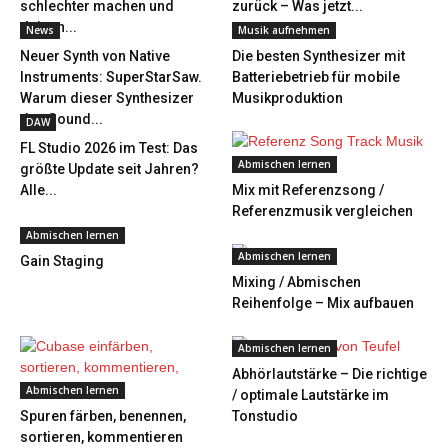
schlechter machen und
zurück – Was jetzt...
deinen...
News
Musik aufnehmen
Neuer Synth von Native
Die besten Synthesizer mit
Instruments: SuperStarSaw.
Batteriebetrieb für mobile
Warum dieser Synthesizer
Musikproduktion
den Sound...
DAW
FL Studio 2026 im Test: Das
Abmischen lernen
größte Update seit Jahren?
Alle...
Mix mit Referenzsong /
Referenzmusik vergleichen
Abmischen lernen
Abmischen lernen
Gain Staging
Mixing / Abmischen
Reihenfolge – Mix aufbauen
Abmischen lernen
Abhörlautstärke – Die richtige
Abmischen lernen
/ optimale Lautstärke im
Spuren färben, benennen,
Tonstudio
sortieren, kommentieren