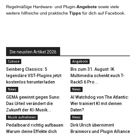
Regelmäßige Hardware- und Plugin-
Angebote
sowie viele
weitere hilfreiche und praktische
Tipps
für dich auf Facebook.
Die neusten Artikel 2026
Cubase
Angebote
Seinberg Classics: 5
Bis zum 31. August: IK
legendäre VST-Plugins jetzt
Multimedia schenkt euch T-
kostenlos herunterladen
RackS 6 Pro...
News
News
GEMA gewinnt gegen Suno:
AI Watchdog von The Atlantic:
Das Urteil verändert die
Wer trainiert KI mit deinen
Zukunft der KI-Musik...
Daten?
Musik aufnehmen
News
Pedalboard richtig aufbauen:
Dirk Ulrich übernimmt
Warum deine Effekte dich
Brainworx und Plugin Alliance