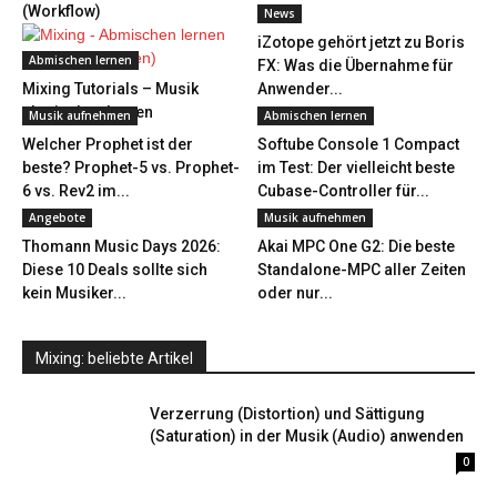
(Workflow)
News
iZotope gehört jetzt zu Boris
Abmischen lernen
FX: Was die Übernahme für
Mixing Tutorials – Musik
Anwender...
abmischen lernen
Musik aufnehmen
Abmischen lernen
Welcher Prophet ist der
Softube Console 1 Compact
beste? Prophet-5 vs. Prophet-
im Test: Der vielleicht beste
6 vs. Rev2 im...
Cubase-Controller für...
Angebote
Musik aufnehmen
Thomann Music Days 2026:
Akai MPC One G2: Die beste
Diese 10 Deals sollte sich
Standalone-MPC aller Zeiten
kein Musiker...
oder nur...
Mixing: beliebte Artikel
Verzerrung (Distortion) und Sättigung
(Saturation) in der Musik (Audio) anwenden
0