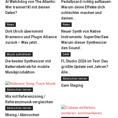
AI Watchdog von The Atlantic:
Pedalboard richtig aufbauen:
Wer trainiert KI mit deinen
Warum deine Effekte dich
Daten?
schlechter machen und
deinen...
News
News
Dirk Ulrich übernimmt
Neuer Synth von Native
Brainworx und Plugin Alliance
Instruments: SuperStarSaw.
zurück – Was jetzt...
Warum dieser Synthesizer
den Sound...
Musik aufnehmen
DAW
Die besten Synthesizer mit
FL Studio 2026 im Test: Das
Batteriebetrieb für mobile
größte Update seit Jahren?
Musikproduktion
Alle...
Abmischen lernen
Gain Staging
Abmischen lernen
Mix mit Referenzsong /
Referenzmusik vergleichen
Abmischen lernen
Mixing / Abmischen