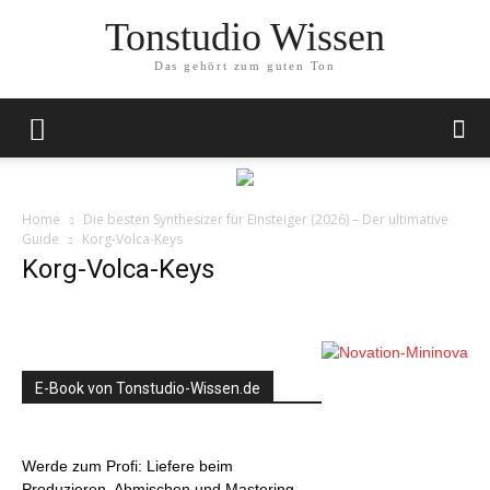
Tonstudio Wissen
Das gehört zum guten Ton
Home
Die besten Synthesizer für Einsteiger (2026) – Der ultimative
Guide
Korg-Volca-Keys
Korg-Volca-Keys
E-Book von Tonstudio-Wissen.de
Werde zum Profi: Liefere beim
Produzieren, Abmischen und Mastering