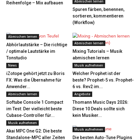
Abmischen lernen
Reihenfolge – Mix aufbauen
Spuren färben, benennen,
sortieren, kommentieren
(Workflow)
Abmischen lernen
Abmischen lernen
Abhörlautstärke – Die richtige
/ optimale Lautstärke im
Mixing Tutorials – Musik
Tonstudio
abmischen lernen
News
Musik aufnehmen
iZotope gehört jetzt zu Boris
Welcher Prophet ist der
FX: Was die Übernahme für
beste? Prophet-5 vs. Prophet-
Anwender...
6 vs. Rev2 im...
Abmischen lernen
Angebote
Softube Console 1 Compact
Thomann Music Days 2026:
im Test: Der vielleicht beste
Diese 10 Deals sollte sich
Cubase-Controller für...
kein Musiker...
Musik aufnehmen
Musik aufnehmen
Akai MPC One G2: Die beste
Standalone-MPC aller Zeiten
Die besten Auto-Tune Plugins