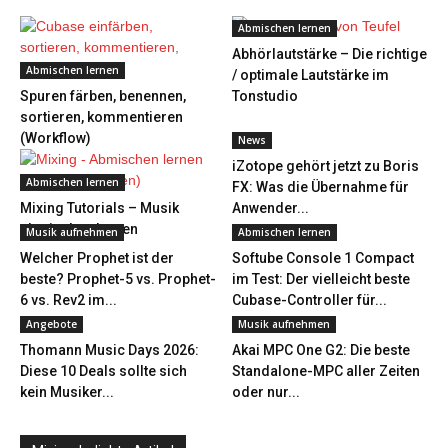
Abmischen lernen
Abhörlautstärke – Die richtige
Abmischen lernen
/ optimale Lautstärke im
Spuren färben, benennen,
Tonstudio
sortieren, kommentieren
(Workflow)
News
iZotope gehört jetzt zu Boris
Abmischen lernen
FX: Was die Übernahme für
Mixing Tutorials – Musik
Anwender...
abmischen lernen
Musik aufnehmen
Abmischen lernen
Welcher Prophet ist der
Softube Console 1 Compact
beste? Prophet-5 vs. Prophet-
im Test: Der vielleicht beste
6 vs. Rev2 im...
Cubase-Controller für...
Angebote
Musik aufnehmen
Thomann Music Days 2026:
Akai MPC One G2: Die beste
Diese 10 Deals sollte sich
Standalone-MPC aller Zeiten
kein Musiker...
oder nur...