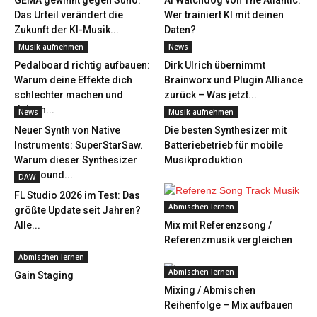
GEMA gewinnt gegen Suno:
AI Watchdog von The Atlantic:
Das Urteil verändert die
Wer trainiert KI mit deinen
Zukunft der KI-Musik...
Daten?
Musik aufnehmen
News
Pedalboard richtig aufbauen:
Dirk Ulrich übernimmt
Warum deine Effekte dich
Brainworx und Plugin Alliance
schlechter machen und
zurück – Was jetzt...
deinen...
News
Musik aufnehmen
Neuer Synth von Native
Die besten Synthesizer mit
Instruments: SuperStarSaw.
Batteriebetrieb für mobile
Warum dieser Synthesizer
Musikproduktion
den Sound...
DAW
FL Studio 2026 im Test: Das
Abmischen lernen
größte Update seit Jahren?
Alle...
Mix mit Referenzsong /
Referenzmusik vergleichen
Abmischen lernen
Abmischen lernen
Gain Staging
Mixing / Abmischen
Reihenfolge – Mix aufbauen