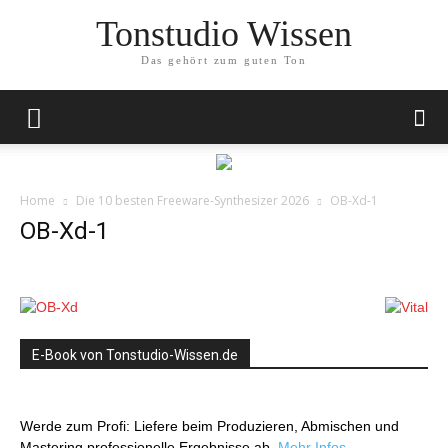
Tonstudio Wissen
Das gehört zum guten Ton
Home
Die 10 besten Freeware-Synthesizer 2026
OB-Xd-1
OB-Xd-1
E-Book von Tonstudio-Wissen.de
Werde zum Profi: Liefere beim Produzieren, Abmischen und
Mastering professionelle Ergebnisse ab.
Mehr Infos…