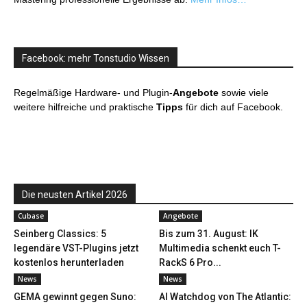
Facebook: mehr Tonstudio Wissen
Regelmäßige Hardware- und Plugin-
Angebote
sowie viele
weitere hilfreiche und praktische
Tipps
für dich auf Facebook.
Die neusten Artikel 2026
Cubase
Angebote
Seinberg Classics: 5
Bis zum 31. August: IK
legendäre VST-Plugins jetzt
Multimedia schenkt euch T-
kostenlos herunterladen
RackS 6 Pro...
News
News
GEMA gewinnt gegen Suno:
AI Watchdog von The Atlantic: