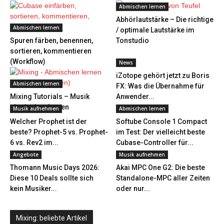
Abmischen lernen
Abhörlautstärke – Die richtige
Abmischen lernen
/ optimale Lautstärke im
Spuren färben, benennen,
Tonstudio
sortieren, kommentieren
(Workflow)
News
iZotope gehört jetzt zu Boris
Abmischen lernen
FX: Was die Übernahme für
Mixing Tutorials – Musik
Anwender...
abmischen lernen
Musik aufnehmen
Abmischen lernen
Welcher Prophet ist der
Softube Console 1 Compact
beste? Prophet-5 vs. Prophet-
im Test: Der vielleicht beste
6 vs. Rev2 im...
Cubase-Controller für...
Angebote
Musik aufnehmen
Thomann Music Days 2026:
Akai MPC One G2: Die beste
Diese 10 Deals sollte sich
Standalone-MPC aller Zeiten
kein Musiker...
oder nur...
Mixing: beliebte Artikel