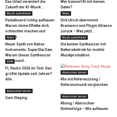
Das Urteil verändert die
Wer trainiert KI mit deinen
Zukunft der KI-Musik...
Daten?
Musik aufnehmen
News
Pedalboard richtig aufbauen:
Dirk Ulrich übernimmt
Warum deine Effekte dich
Brainworx und Plugin Alliance
schlechter machen und
zurück – Was jetzt...
deinen...
News
Musik aufnehmen
Neuer Synth von Native
Die besten Synthesizer mit
Instruments: SuperStarSaw.
Batteriebetrieb für mobile
Warum dieser Synthesizer
Musikproduktion
den Sound...
DAW
FL Studio 2026 im Test: Das
Abmischen lernen
größte Update seit Jahren?
Alle...
Mix mit Referenzsong /
Referenzmusik vergleichen
Abmischen lernen
Abmischen lernen
Gain Staging
Mixing / Abmischen
Reihenfolge – Mix aufbauen