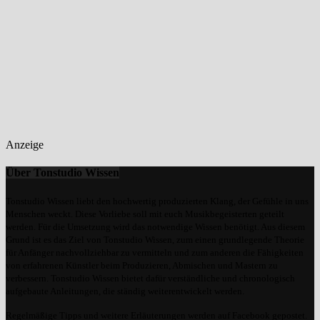
Anzeige
Über Tonstudio Wissen
Tonstudio Wissen liebt den hochwertig produzierten Klang, der Gefühle in uns
Menschen weckt. Diese Vorliebe soll mit euch Musikbegeisterten geteilt
werden. Für die Umsetzung wird das notwendige Wissen benötigt. Aus diesem
Grund ist es das Ziel von Tonstudio Wissen, zum einen grundlegende Theorie
für Anfänger nachvollziehbar zu vermitteln und zum anderen die Fähigkeiten
von erfahrenen Künstler beim Produzieren, Abmischen und Mastern zu
verbessern. Tonstudio Wissen bietet dafür verständliche und chronologisch
aufgebaute Anleitungen, die ständig weiterentwickelt werden.
Regelmäßige Tipps und weitere Erläuterungen werden auf Facebook gepostet.